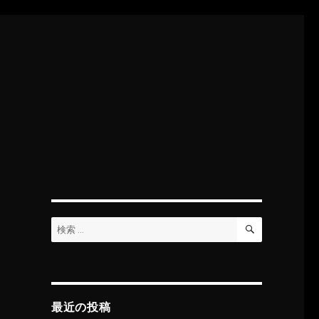
検
検
索
索:
最近の投稿