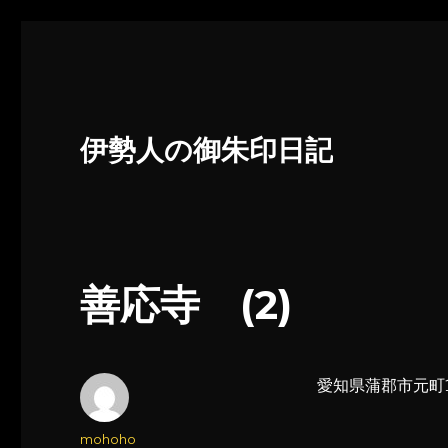
伊勢人の御朱印日記
善応寺 (2)
愛知県蒲郡市元町1
投
mohoho