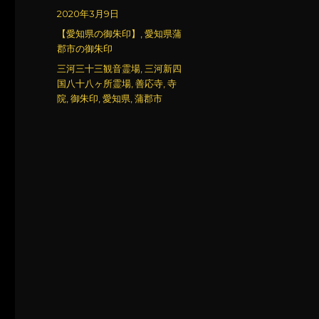
稿
投
2020年3月9日
者
稿
カ
【愛知県の御朱印】
,
愛知県蒲
日:
テ
郡市の御朱印
ゴ
タ
三河三十三観音霊場
,
三河新四
リ
グ
国八十八ヶ所霊場
,
善応寺
,
寺
ー
院
,
御朱印
,
愛知県
,
蒲郡市