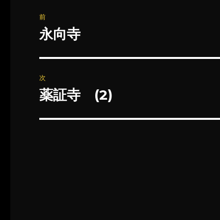
投
前
稿
永向寺
前
の
ナ
投
ビ
稿:
次
ゲ
薬証寺 (2)
次
の
ー
投
シ
稿:
ョ
ン