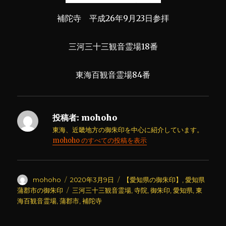
補陀寺 平成26年9月23日参拝
三河三十三観音霊場18番
東海百観音霊場84番
投稿者:
mohoho
東海、近畿地方の御朱印を中心に紹介しています。
mohoho のすべての投稿を表示
投
投
カ
mohoho
2020年3月9日
【愛知県の御朱印】
,
愛知県
稿
稿
テ
タ
蒲郡市の御朱印
三河三十三観音霊場
,
寺院
,
御朱印
,
愛知県
,
東
者
日:
ゴ
グ
海百観音霊場
,
蒲郡市
,
補陀寺
リ
ー