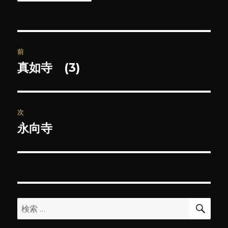
投
前
稿
真如寺 (3)
前
の
ナ
投
ビ
稿:
次
ゲ
永向寺
次
の
ー
投
シ
稿:
ョ
検
検
索
ン
索: