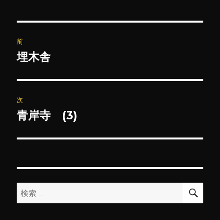
投
前
稿
埋木舎
前
の
ナ
投
ビ
稿:
次
ゲ
青岸寺 (3)
次
の
ー
投
シ
稿:
ョ
検
検
索
ン
索: