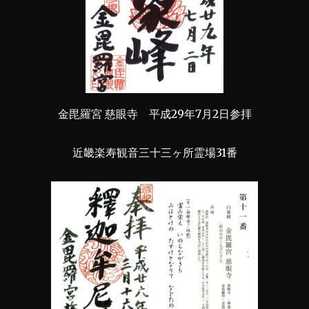
金毘羅宮 慈眼寺 平成29年7月2日参拝
近畿楽寿観音三十三ヶ所霊場31番