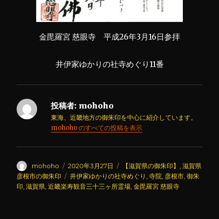
金毘羅宮 慈眼寺 平成26年3月16日参拝
井伊家ゆかりの社寺めぐり11番
投稿者:
mohoho
東海、近畿地方の御朱印を中心に紹介しています。
mohoho のすべての投稿を表示
投
投
カ
mohoho
2020年3月27日
【滋賀県の御朱印】
,
滋賀県
稿
稿
テ
タ
彦根市の御朱印
井伊家ゆかりの社寺めぐり
,
寺院
,
彦根市
,
御朱
者
日:
ゴ
グ
印
,
滋賀県
,
近畿楽寿観音三十三ヶ所霊場
,
金毘羅宮 慈眼寺
リ
ー