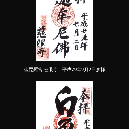
金毘羅宮 慈眼寺 平成29年7月2日参拝