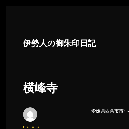
伊勢人の御朱印日記
横峰寺
愛媛県西条市市小松
投
mohoho