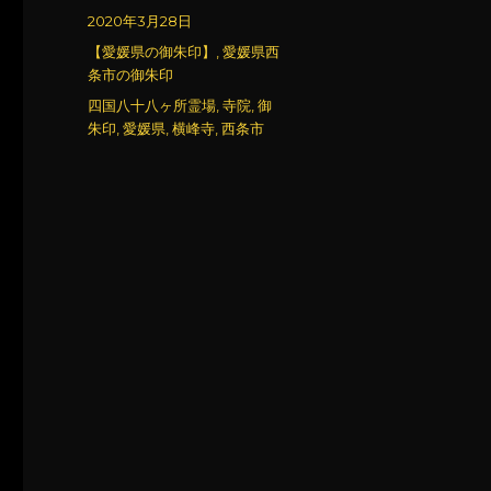
稿
投
2020年3月28日
者
稿
カ
【愛媛県の御朱印】
,
愛媛県西
日:
テ
条市の御朱印
ゴ
タ
四国八十八ヶ所霊場
,
寺院
,
御
リ
グ
朱印
,
愛媛県
,
横峰寺
,
西条市
ー