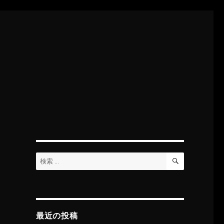
検
検
索
索:
最近の投稿