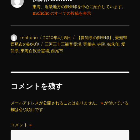
東海、近畿地方の御朱印を中心に紹介しています。
mohoho のすべての投稿を表示
投
投
カ
mohoho
2020年4月8日
【愛知県の御朱印】
,
愛知県
稿
稿
テ
タ
西尾市の御朱印
三河三十三観音霊場
,
実相寺
,
寺院
,
御朱印
,
愛
者
日:
ゴ
グ
知県
,
東海百観音霊場
,
西尾市
リ
ー
コメントを残す
メールアドレスが公開されることはありません。
※
が付いている
欄は必須項目です
コメント
※