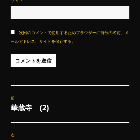
サイト
次回のコメントで使用するためブラウザーに自分の名前、メ
ールアドレス、サイトを保存する。
投
前
稿
華蔵寺 (2)
前
の
ナ
投
ビ
稿:
次