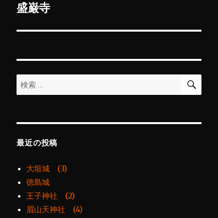
ゲ
盛巌寺
次
の
ー
投
シ
稿:
ョ
検
検
索
ン
索:
最近の投稿
大垣城 (3)
徳島城
王子神社 (2)
眉山天神社 (4)