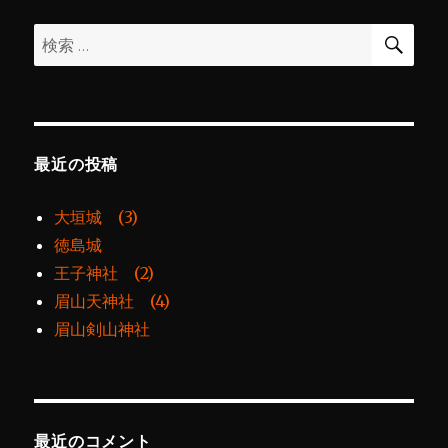
ョ
検
検
索
ン
索:
最近の投稿
大垣城 (3)
徳島城
王子神社 (2)
眉山天神社 (4)
眉山剣山神社
最近のコメント