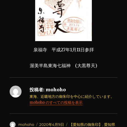
泉福寺 平成27年1月11日参拝
渥美半島東海七福神 (大黒尊天)
投稿者:
mohoho
東海、近畿地方の御朱印を中心に紹介しています。
mohoho のすべての投稿を表示
投
投
カ
mohoho
2020年4月9日
【愛知県の御朱印】
,
愛知県