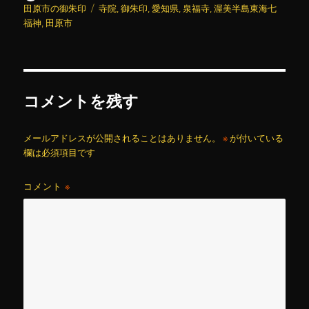
稿
稿
テ
タ
田原市の御朱印
寺院
,
御朱印
,
愛知県
,
泉福寺
,
渥美半島東海七
者
日:
ゴ
グ
福神
,
田原市
リ
ー
コメントを残す
メールアドレスが公開されることはありません。
※
が付いている
欄は必須項目です
コメント
※