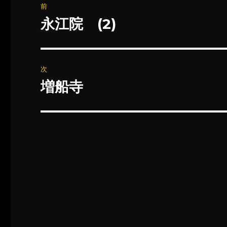
前
稿
永江院 (2)
前
の
ナ
投
ビ
稿:
次
ゲ
増船寺
次
の
ー
投
シ
稿:
ョ
ン