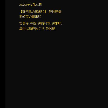
稿
投
2020年4月23日
者
稿
カ
【静岡県の御朱印】
,
静岡県御
日:
テ
前崎市の御朱印
ゴ
タ
官長寺
,
寺院
,
御前崎市
,
御朱印
,
リ
グ
遠州七福神めぐり
,
静岡県
ー