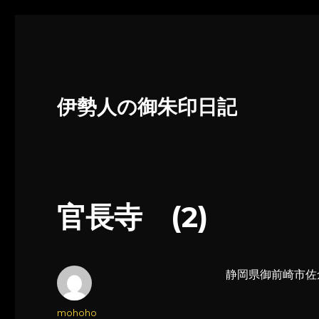
伊勢人の御朱印日記
官長寺 (2)
静岡県御前崎市佐
投
mohoho