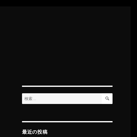
検
検
索
索:
最近の投稿