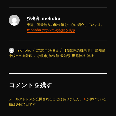
投稿者:
mohoho
東海、近畿地方の御朱印を中心に紹介しています。
mohoho のすべての投稿を表示
投
投
カ
mohoho
2020年5月8日
【愛知県の御朱印】
,
愛知県
稿
稿
テ
タ
小牧市の御朱印
小牧市
,
御朱印
,
愛知県
,
田縣神社
,
神社
者
日:
ゴ
グ
リ
ー
コメントを残す
メールアドレスが公開されることはありません。
※
が付いている
欄は必須項目です