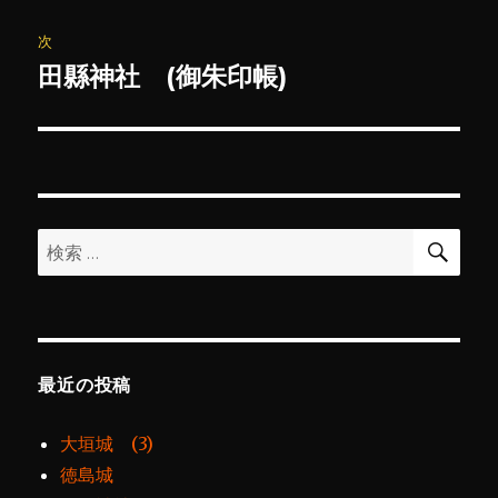
投
ビ
稿:
次
ゲ
田縣神社 (御朱印帳)
次
の
ー
投
シ
稿:
ョ
検
検
索
ン
索:
最近の投稿
大垣城 (3)
徳島城