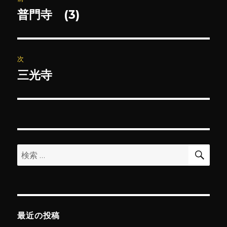
稿
普門寺 (3)
前
の
ナ
投
ビ
稿:
次
ゲ
三光寺
次
の
ー
投
シ
稿:
ョ
検
検
索
ン
索:
最近の投稿