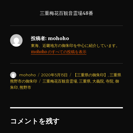
三重梅花百観音霊場48番
投稿者:
mohoho
東海、近畿地方の御朱印を中心に紹介しています。
mohoho のすべての投稿を表示
投
投
カ
mohoho
2020年5月15日
【三重県の御朱印】
,
三重県
稿
稿
テ
タ
熊野市の御朱印
三重梅花百観音霊場
,
三重県
,
大義院
,
寺院
,
御
者
日:
ゴ
グ
朱印
,
熊野市
リ
ー
コメントを残す