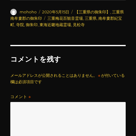
投
投
カ
mohoho
2020年5月15日
【三重県の御朱印】
,
三重県
稿
稿
テ
タ
南牟婁郡の御朱印
三重梅花百観音霊場
,
三重県
,
南牟婁郡紀宝
者
日:
ゴ
グ
町
,
寺院
,
御朱印
,
東海近畿地蔵霊場
,
見松寺
リ
ー
コメントを残す
メールアドレスが公開されることはありません。
※
が付いている
欄は必須項目です
コメント
※