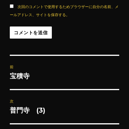
次回のコメントで使用するためブラウザーに自分の名前、メ
ールアドレス、サイトを保存する。
投
前
稿
宝積寺
前
の
ナ
投
ビ
稿:
次
ゲ
普門寺 (3)
次
の
ー
投