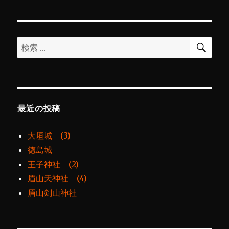
シ
稿:
ョ
検
検
索
ン
索:
最近の投稿
大垣城 (3)
徳島城
王子神社 (2)
眉山天神社 (4)
眉山剣山神社