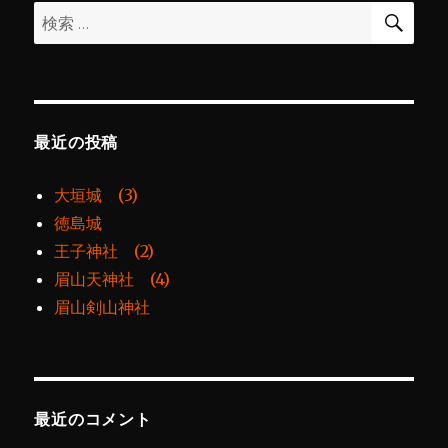
検
検
索
ン
索:
最近の投稿
大垣城 (3)
徳島城
王子神社 (2)
眉山天神社 (4)
眉山剣山神社
最近のコメント