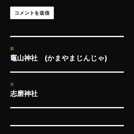
投
前
稿
竈山神社 (かまやまじんじゃ)
前
の
ナ
投
ビ
稿:
次
ゲ
志磨神社
次
の
ー
投
シ
稿:
ョ