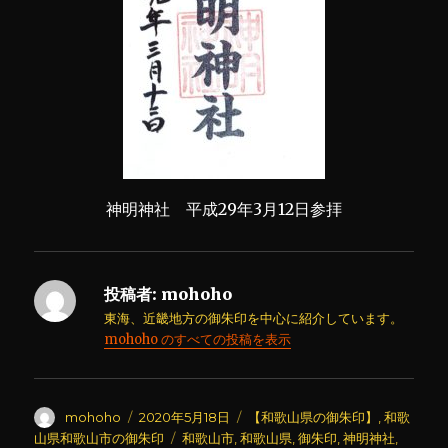
神明神社 平成29年3月12日参拝
投稿者:
mohoho
東海、近畿地方の御朱印を中心に紹介しています。
mohoho のすべての投稿を表示
投
投
カ
mohoho
2020年5月18日
【和歌山県の御朱印】
,
和歌
稿
稿
テ
タ
山県和歌山市の御朱印
和歌山市
,
和歌山県
,
御朱印
,
神明神社
,