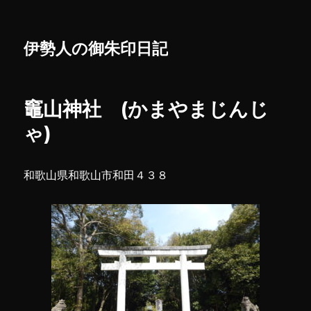
伊勢人の御朱印日記
竈山神社 (かまやまじんじ
ゃ)
和歌山県和歌山市和田４３８