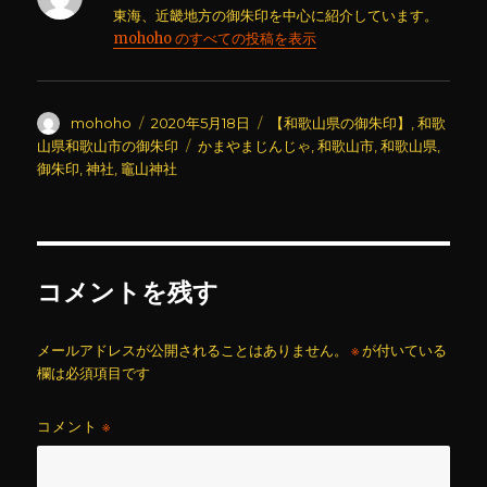
東海、近畿地方の御朱印を中心に紹介しています。
mohoho のすべての投稿を表示
投
投
カ
mohoho
2020年5月18日
【和歌山県の御朱印】
,
和歌
稿
稿
テ
タ
山県和歌山市の御朱印
かまやまじんじゃ
,
和歌山市
,
和歌山県
,
者
日:
ゴ
グ
御朱印
,
神社
,
竈山神社
リ
ー
コメントを残す
メールアドレスが公開されることはありません。
※
が付いている
欄は必須項目です
コメント
※