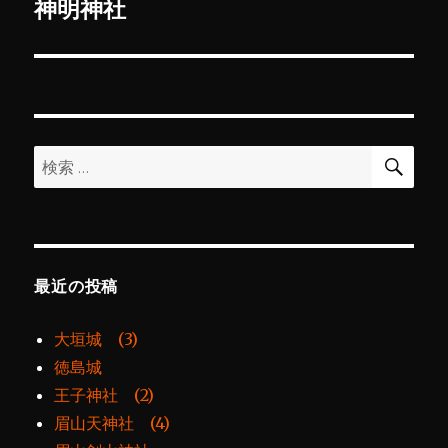
ゲ
神明神社
次
の
ー
投
シ
稿:
ョ
検
検
索
ン
索:
最近の投稿
大垣城 (3)
徳島城
王子神社 (2)
眉山天神社 (4)