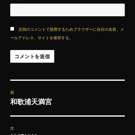
次回のコメントで使用するためブラウザーに自分の名前、メ
ールアドレス、サイトを保存する。
投
前
稿
和歌浦天満宮
前
の
ナ
投
ビ
稿:
次