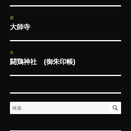
投
前
稿
大師寺
前
の
ナ
投
ビ
稿:
次
ゲ
闘鶏神社 (御朱印帳)
次
の
ー
投
シ
稿:
ョ
検
検
索
ン
索: