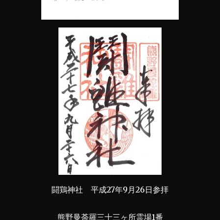
闘鶏神社 平成27年9月26日参拝
熊野曼荼羅三十三ヶ所霊場1番