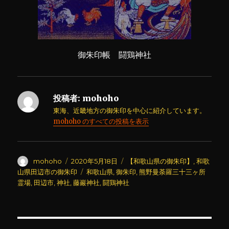
御朱印帳 闘鶏神社
投稿者:
mohoho
東海、近畿地方の御朱印を中心に紹介しています。
mohoho のすべての投稿を表示
投
投
カ
mohoho
2020年5月18日
【和歌山県の御朱印】
,
和歌
稿
稿
テ
タ
山県田辺市の御朱印
和歌山県
,
御朱印
,
熊野曼荼羅三十三ヶ所
者
日:
ゴ
グ
霊場
,
田辺市
,
神社
,
藤巖神社
,
闘鶏神社
リ
ー