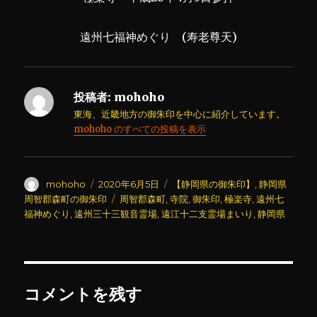
遠州七福神めぐり (寿老尊天)
投稿者:
mohoho
東海、近畿地方の御朱印を中心に紹介しています。
mohoho のすべての投稿を表示
投
投
カ
mohoho
2020年6月5日
【静岡県の御朱印】
,
静岡県
稿
稿
テ
タ
周智郡森町の御朱印
周智郡森町
,
寺院
,
御朱印
,
極楽寺
,
遠州七
者
日:
ゴ
グ
福神めぐり
,
遠州三十三観音霊場
,
遠江十二支霊場まいり
,
静岡県
リ
ー
コメントを残す