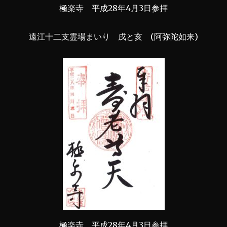
極楽寺 平成28年4月3日参拝
遠江十二支霊場まいり 戌と亥 (阿弥陀如来)
極楽寺 平成28年4月3日参拝