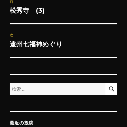
前
稿
松秀寺 (3)
前
の
ナ
投
ビ
稿:
次
ゲ
遠州七福神めぐり
次
の
ー
投
シ
稿:
ョ
検
検
索
ン
索:
最近の投稿