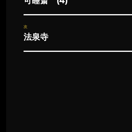
可睡斎 (4)
の
ナ
投
ビ
稿:
次
ゲ
法泉寺
次
の
ー
投
シ
稿:
ョ
ン