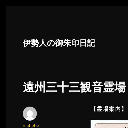
伊勢人の御朱印日記
遠州三十三観音霊場
【霊場案内】
投
mohoho