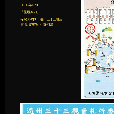
稿
投
2020年6月8日
者
稿
カ
『霊場案内』
日:
テ
タ
寺院
,
御朱印
,
遠州三十三観音
ゴ
グ
霊場
,
霊場案内
,
静岡県
リ
ー