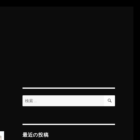
検
検
索
索:
最近の投稿