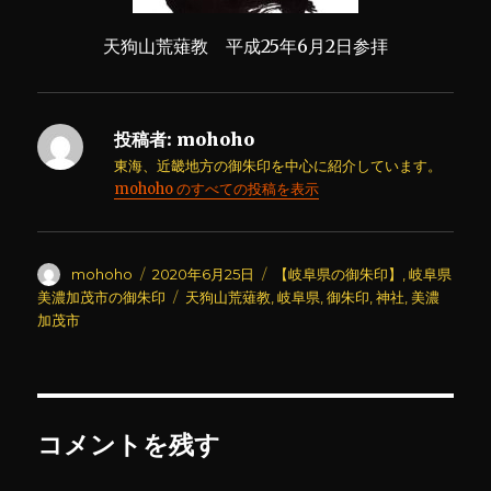
天狗山荒薙教 平成25年6月2日参拝
投稿者:
mohoho
東海、近畿地方の御朱印を中心に紹介しています。
mohoho のすべての投稿を表示
投
投
カ
mohoho
2020年6月25日
【岐阜県の御朱印】
,
岐阜県
稿
稿
テ
タ
美濃加茂市の御朱印
天狗山荒薙教
,
岐阜県
,
御朱印
,
神社
,
美濃
者
日:
ゴ
グ
加茂市
リ
ー
コメントを残す