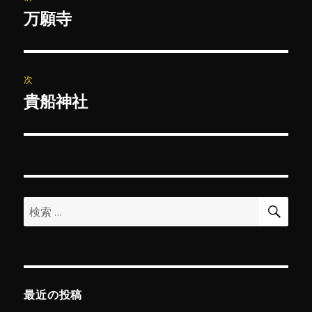
稿
万願寺
前
の
ナ
投
ビ
稿:
次
ゲ
貴船神社
次
の
ー
投
シ
稿:
ョ
検
検
索
ン
索:
最近の投稿