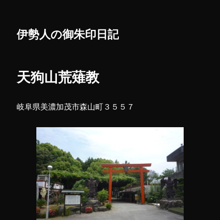
伊勢人の御朱印日記
天狗山荒薙教
岐阜県美濃加茂市森山町３５５７