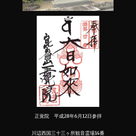
正覚院 平成28年6月12日参拝
川辺西国三十三ヶ所観音霊場14番