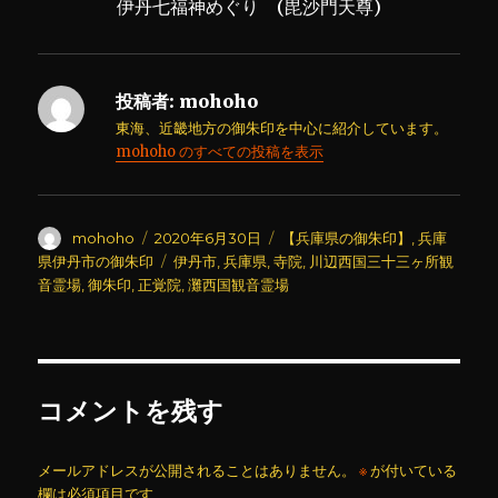
伊丹七福神めぐり (毘沙門天尊)
投稿者:
mohoho
東海、近畿地方の御朱印を中心に紹介しています。
mohoho のすべての投稿を表示
投
投
カ
mohoho
2020年6月30日
【兵庫県の御朱印】
,
兵庫
稿
稿
テ
タ
県伊丹市の御朱印
伊丹市
,
兵庫県
,
寺院
,
川辺西国三十三ヶ所観
者
日:
ゴ
グ
音霊場
,
御朱印
,
正覚院
,
灘西国観音霊場
リ
ー
コメントを残す
メールアドレスが公開されることはありません。
※
が付いている
欄は必須項目です