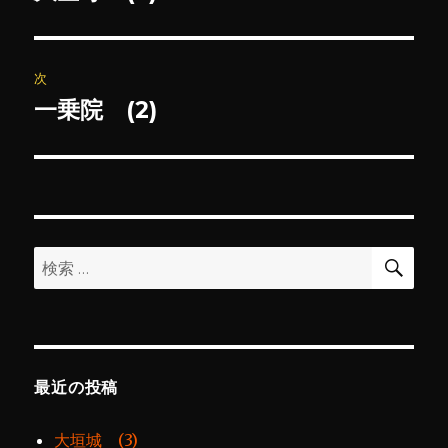
の
ナ
投
ビ
稿:
次
ゲ
一乗院 (2)
次
の
ー
投
シ
稿:
ョ
検
検
索
ン
索:
最近の投稿
大垣城 (3)