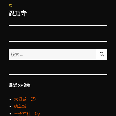
ビ
稿:
次
ゲ
忍頂寺
次
の
ー
投
シ
稿:
ョ
検
検
索
ン
索:
最近の投稿
大垣城 (3)
徳島城
王子神社 (2)