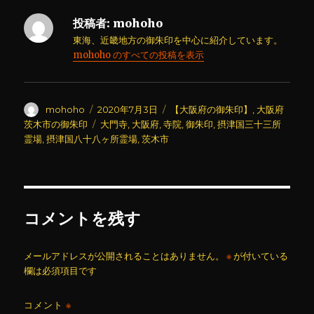
投稿者:
mohoho
東海、近畿地方の御朱印を中心に紹介しています。
mohoho のすべての投稿を表示
投
投
カ
mohoho
2020年7月3日
【大阪府の御朱印】
,
大阪府
稿
稿
テ
タ
茨木市の御朱印
大門寺
,
大阪府
,
寺院
,
御朱印
,
摂津国三十三所
者
日:
ゴ
グ
霊場
,
摂津国八十八ヶ所霊場
,
茨木市
リ
ー
コメントを残す
メールアドレスが公開されることはありません。
※
が付いている
欄は必須項目です
コメント
※