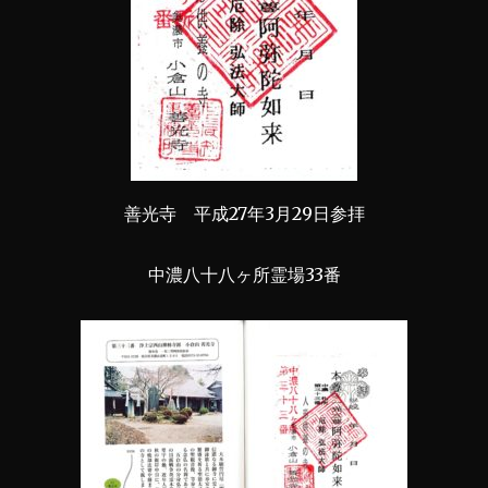
善光寺 平成27年3月29日参拝
中濃八十八ヶ所霊場33番