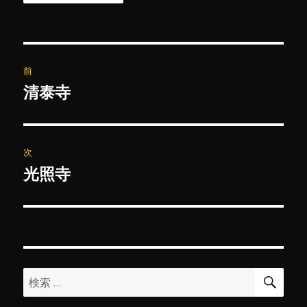
投
前
稿
清泰寺
前
の
ナ
投
ビ
稿:
次
ゲ
光照寺
次
の
ー
投
シ
稿:
ョ
検
検
索
ン
索: