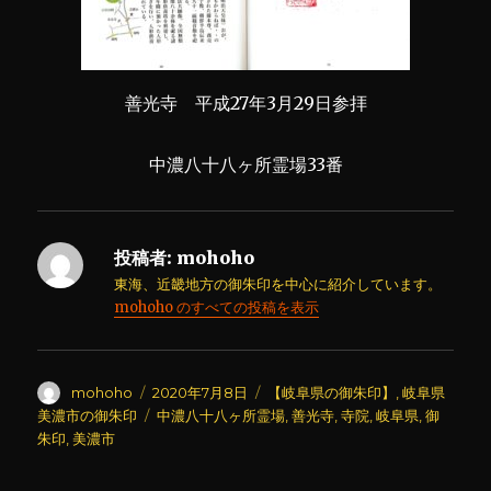
善光寺 平成27年3月29日参拝
中濃八十八ヶ所霊場33番
投稿者:
mohoho
東海、近畿地方の御朱印を中心に紹介しています。
mohoho のすべての投稿を表示
投
投
カ
mohoho
2020年7月8日
【岐阜県の御朱印】
,
岐阜県
稿
稿
テ
タ
美濃市の御朱印
中濃八十八ヶ所霊場
,
善光寺
,
寺院
,
岐阜県
,
御
者
日:
ゴ
グ
朱印
,
美濃市
リ
ー