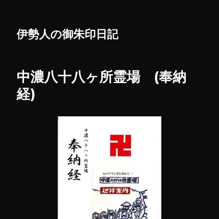
伊勢人の御朱印日記
中濃八十八ヶ所霊場 (奉納
経)