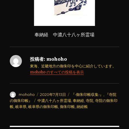
奉納経 中濃八十八ヶ所霊場
投稿者:
mohoho
東海、近畿地方の御朱印を中心に紹介しています。
mohoho のすべての投稿を表示
投
投
カ
mohoho
2020年7月13日
『‐御朱印帳収集‐』
,
『寺院
稿
稿
テ
タ
の御朱印帳』
中濃八十八ヶ所霊場
,
奉納経
,
寺院
,
寺院の御朱印
者
日:
ゴ
グ
帳
,
岐阜県
,
岐阜県の御朱印帳
,
御朱印帳
,
納経帳
リ
ー