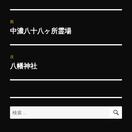
投
前
稿
中濃八十八ヶ所霊場
前
の
ナ
投
ビ
稿:
次
ゲ
八幡神社
次
の
ー
投
シ
稿:
ョ
検
検
索
ン
索: