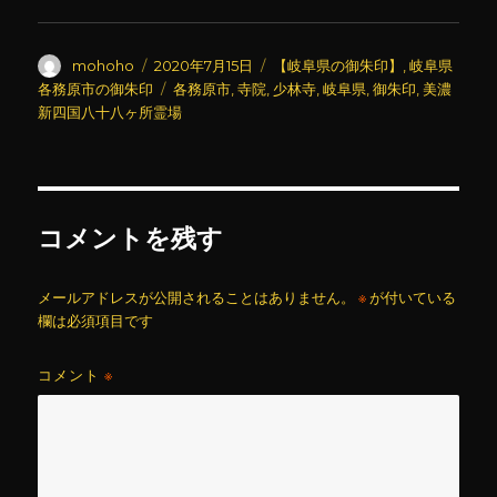
投
投
カ
mohoho
2020年7月15日
【岐阜県の御朱印】
,
岐阜県
稿
稿
テ
タ
各務原市の御朱印
各務原市
,
寺院
,
少林寺
,
岐阜県
,
御朱印
,
美濃
者
日:
ゴ
グ
新四国八十八ヶ所霊場
リ
ー
コメントを残す
メールアドレスが公開されることはありません。
※
が付いている
欄は必須項目です
コメント
※