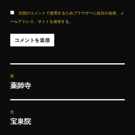
次回のコメントで使用するためブラウザーに自分の名前、メ
ールアドレス、サイトを保存する。
投
前
稿
薬師寺
前
の
ナ
投
ビ
稿:
次
ゲ
宝泉院
次
の
ー