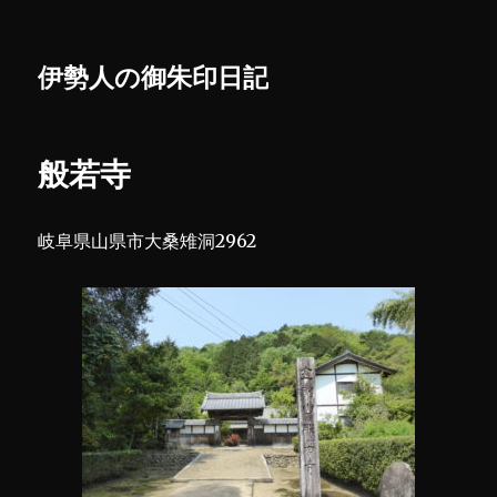
伊勢人の御朱印日記
般若寺
岐阜県山県市大桑雉洞2962