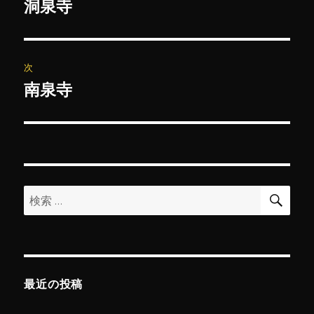
稿
洞泉寺
前
の
ナ
投
ビ
稿:
次
ゲ
南泉寺
次
の
ー
投
シ
稿:
ョ
検
検
索
ン
索:
最近の投稿