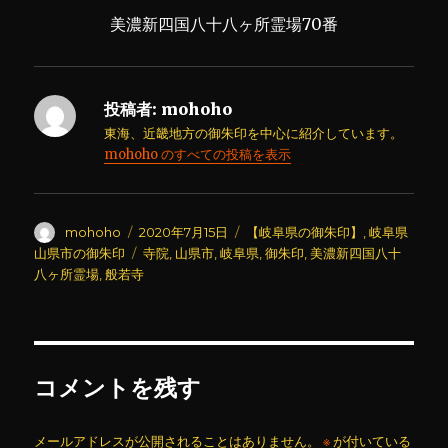
美濃新四国八十八ヶ所霊場70番
投稿者:
mohoho
東海、近畿地方の御朱印を中心に紹介しています。
mohoho のすべての投稿を表示
投
投
カ
mohoho
2020年7月15日
【岐阜県の御朱印】
,
岐阜県
稿
稿
テ
タ
山県市の御朱印
寺院
,
山県市
,
岐阜県
,
御朱印
,
美濃新四国八十
者
日:
ゴ
グ
八ヶ所霊場
,
般若寺
リ
ー
コメントを残す
メールアドレスが公開されることはありません。
※
が付いている