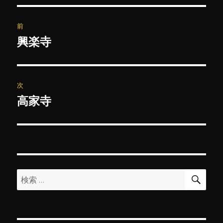
投
前
稿
興楽寺
前
の
ナ
投
ビ
稿:
次
ゲ
高家寺
次
の
ー
投
シ
稿:
ョ
検
検
索
ン
索: