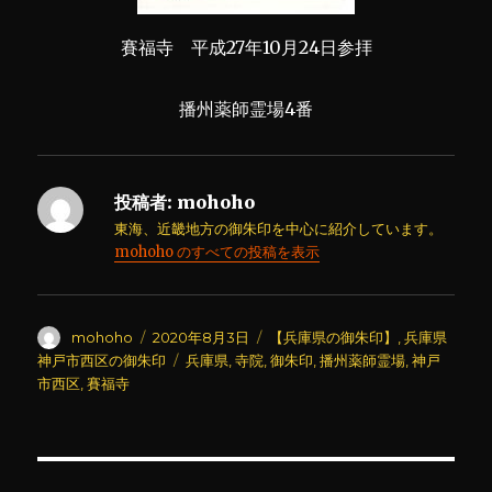
賽福寺 平成27年10月24日参拝
播州薬師霊場4番
投稿者:
mohoho
東海、近畿地方の御朱印を中心に紹介しています。
mohoho のすべての投稿を表示
投
投
カ
mohoho
2020年8月3日
【兵庫県の御朱印】
,
兵庫県
稿
稿
テ
タ
神戸市西区の御朱印
兵庫県
,
寺院
,
御朱印
,
播州薬師霊場
,
神戸
者
日:
ゴ
グ
市西区
,
賽福寺
リ
ー