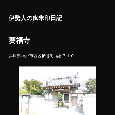
伊勢人の御朱印日記
賽福寺
兵庫県神戸市西区枦谷町福谷７１０