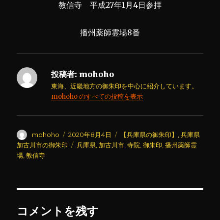
教信寺 平成27年1月4日参拝
播州薬師霊場8番
投稿者:
mohoho
東海、近畿地方の御朱印を中心に紹介しています。
mohoho のすべての投稿を表示
投
投
カ
mohoho
2020年8月4日
【兵庫県の御朱印】
,
兵庫県
稿
稿
テ
タ
加古川市の御朱印
兵庫県
,
加古川市
,
寺院
,
御朱印
,
播州薬師霊
者
日:
ゴ
グ
場
,
教信寺
リ
ー
コメントを残す