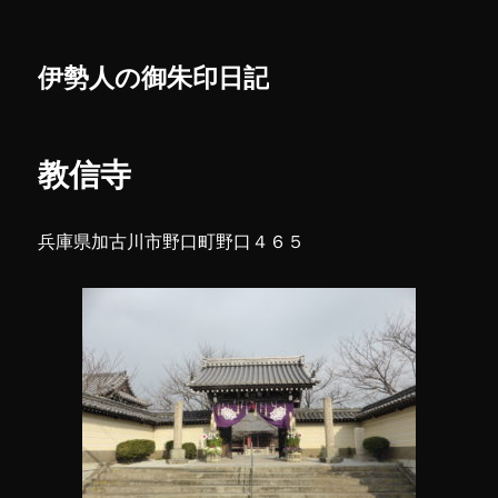
伊勢人の御朱印日記
教信寺
兵庫県加古川市野口町野口４６５