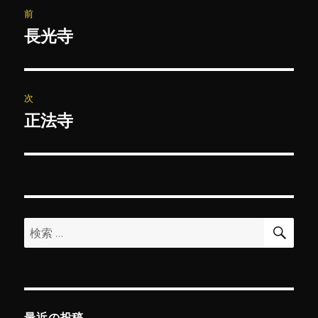
投
前
稿
長光寺
前
の
ナ
投
ビ
稿:
次
ゲ
正法寺
次
の
ー
投
シ
稿:
ョ
検
検
索
ン
索:
最近の投稿