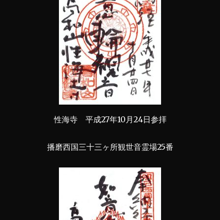
性海寺 平成27年10月24日参拝
播磨西国三十三ヶ所観世音霊場25番