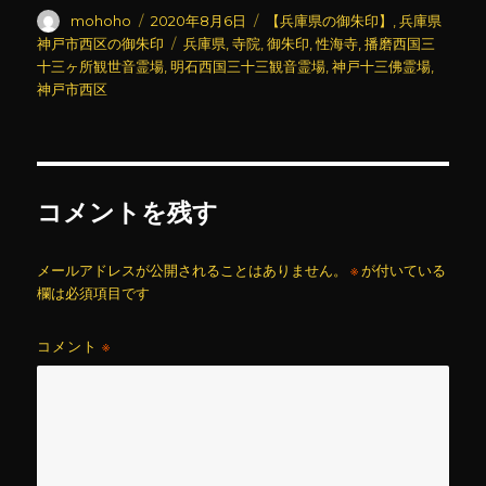
投
投
カ
mohoho
2020年8月6日
【兵庫県の御朱印】
,
兵庫県
稿
稿
テ
タ
神戸市西区の御朱印
兵庫県
,
寺院
,
御朱印
,
性海寺
,
播磨西国三
者
日:
ゴ
グ
十三ヶ所観世音霊場
,
明石西国三十三観音霊場
,
神戸十三佛霊場
,
リ
神戸市西区
ー
コメントを残す
メールアドレスが公開されることはありません。
※
が付いている
欄は必須項目です
コメント
※