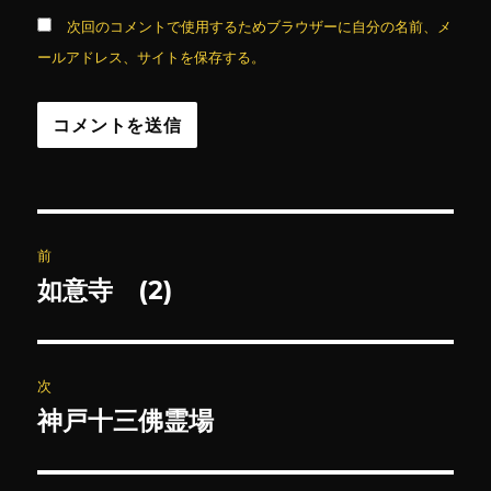
次回のコメントで使用するためブラウザーに自分の名前、メ
ールアドレス、サイトを保存する。
投
前
稿
如意寺 (2)
前
の
ナ
投
ビ
稿:
次
ゲ
神戸十三佛霊場
次
の
ー
投