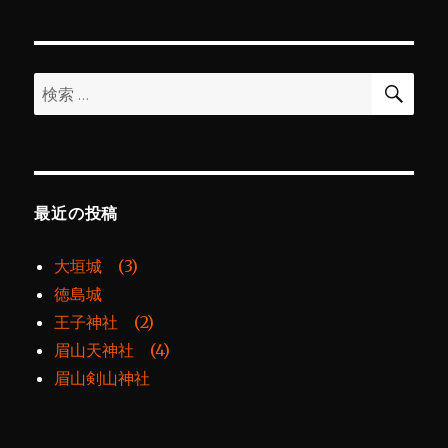
シ
稿:
ョ
検
検
索
ン
索:
最近の投稿
大垣城 (3)
徳島城
王子神社 (2)
眉山天神社 (4)
眉山剣山神社