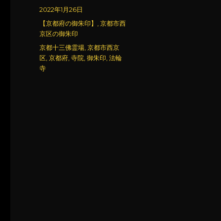
稿
投
2022年1月26日
者
稿
カ
【京都府の御朱印】
,
京都市西
日:
テ
京区の御朱印
ゴ
タ
京都十三佛霊場
,
京都市西京
リ
グ
区
,
京都府
,
寺院
,
御朱印
,
法輪
ー
寺