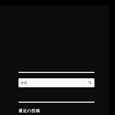
検
検
索
索:
最近の投稿