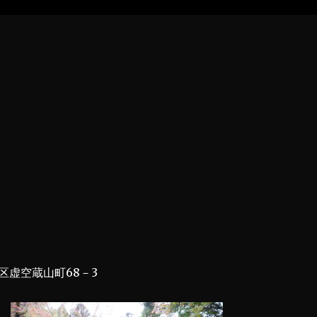
区虚空蔵山町68－3