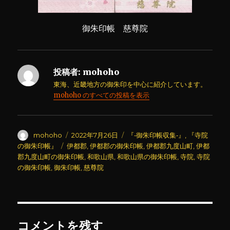
御朱印帳 慈尊院
投稿者:
mohoho
東海、近畿地方の御朱印を中心に紹介しています。
mohoho のすべての投稿を表示
投
投
カ
mohoho
2022年7月26日
『‐御朱印帳収集‐』
,
『寺院
稿
稿
テ
タ
の御朱印帳』
伊都郡
,
伊都郡の御朱印帳
,
伊都郡九度山町
,
伊都
者
日:
ゴ
グ
郡九度山町の御朱印帳
,
和歌山県
,
和歌山県の御朱印帳
,
寺院
,
寺院
リ
の御朱印帳
,
御朱印帳
,
慈尊院
ー
コメントを残す