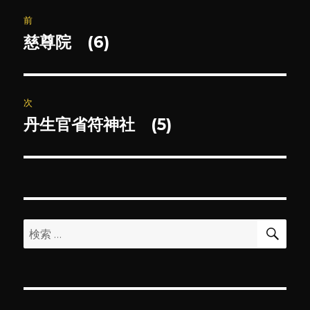
投
前
稿
慈尊院 (6)
前
の
ナ
投
ビ
稿:
次
ゲ
丹生官省符神社 (5)
次
の
ー
投
シ
稿:
ョ
検
検
索
ン
索: