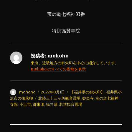
宝の道七福神33番
特別協賛寺院
投稿者:
mohoho
東海、近畿地方の御朱印を中心に紹介しています。
mohoho のすべての投稿を表示
投
投
カ
mohoho
2022年9月1日
【福井県の御朱印】
,
福井県小
稿
稿
テ
タ
浜市の御朱印
北陸三十三ヶ所観音霊場
,
妙楽寺
,
宝の道七福神
,
者
日:
ゴ
グ
寺院
,
小浜市
,
御朱印
,
福井県
,
若狭観音霊場
リ
ー