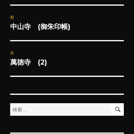
投
前
稿
中山寺 (御朱印帳)
前
の
ナ
投
ビ
稿:
次
ゲ
萬徳寺 (2)
次
の
ー
投
シ
稿:
ョ
検
検
索
ン
索: