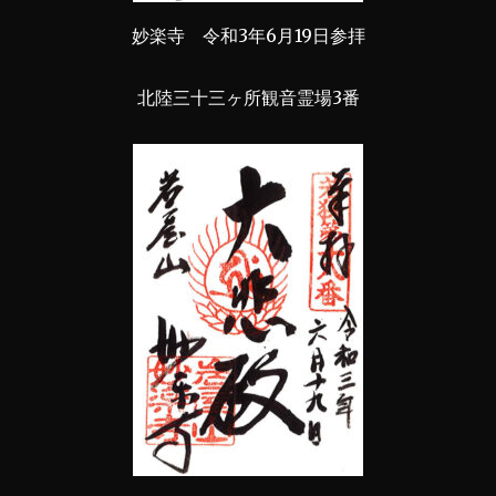
妙楽寺 令和3年6月19日参拝
北陸三十三ヶ所観音霊場3番