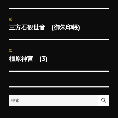
投
前
稿
三方石観世音 (御朱印帳)
前
の
ナ
投
ビ
稿:
次
ゲ
橿原神宮 (3)
次
の
ー
投
シ
稿:
ョ
検
検
索
ン
索: