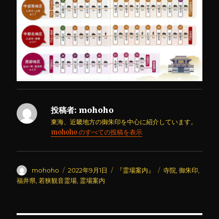
投稿者:
mohoho
東海、近畿地方の御朱印を中心に紹介しています。
mohoho のすべての投稿を表示
投
投
カ
タ
mohoho
2022年9月1日
『霊場案内』
寺院
,
御朱印
,
稿
稿
テ
グ
福井県
,
若狭観音霊場
,
霊場案内
者
日:
ゴ
リ
ー