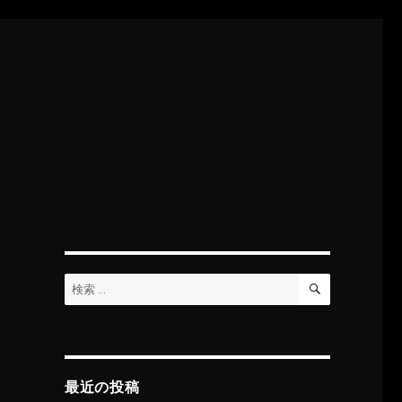
検
検
索
索:
最近の投稿