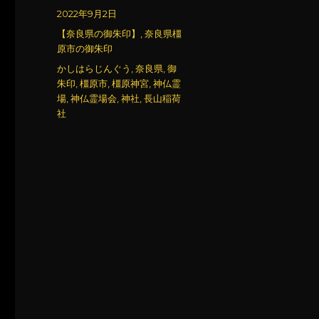
稿
投
2022年9月2日
者
稿
カ
【奈良県の御朱印】
,
奈良県橿
日:
テ
原市の御朱印
ゴ
タ
かしはらじんぐう
,
奈良県
,
御
リ
グ
朱印
,
橿原市
,
橿原神宮
,
神仏霊
ー
場
,
神仏霊場会
,
神社
,
長山稲荷
社