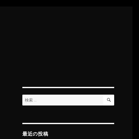
検
検
索
索:
最近の投稿