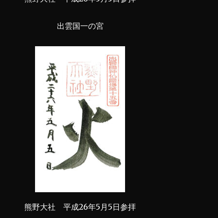
出雲国一の宮
熊野大社 平成26年5月5日参拝