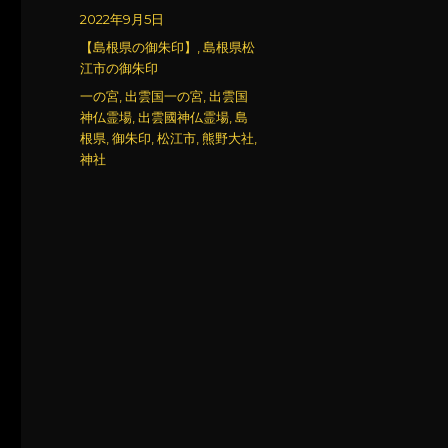
稿
投
2022年9月5日
者
稿
カ
【島根県の御朱印】
,
島根県松
日:
テ
江市の御朱印
ゴ
タ
一の宮
,
出雲国一の宮
,
出雲国
リ
グ
神仏霊場
,
出雲國神仏霊場
,
島
ー
根県
,
御朱印
,
松江市
,
熊野大社
,
神社