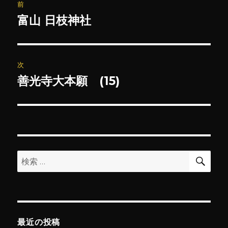
前
稿
富山 日枝神社
前
の
ナ
投
ビ
稿:
次
ゲ
善光寺大本願 (15)
次
の
ー
投
シ
稿:
ョ
検
検
索
ン
索:
最近の投稿