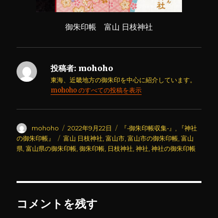
御朱印帳 富山 日枝神社
投稿者:
mohoho
東海、近畿地方の御朱印を中心に紹介しています。
mohoho のすべての投稿を表示
投
投
カ
mohoho
2022年9月22日
『‐御朱印帳収集‐』
,
『神社
稿
稿
テ
タ
の御朱印帳』
富山 日枝神社
,
富山市
,
富山市の御朱印帳
,
富山
者
日:
ゴ
グ
県
,
富山県の御朱印帳
,
御朱印帳
,
日枝神社
,
神社
,
神社の御朱印帳
リ
ー
コメントを残す