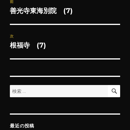
前
稿
善光寺東海別院 (7)
前
の
ナ
投
ビ
稿:
次
ゲ
根福寺 (7)
次
の
ー
投
シ
稿:
ョ
検
検
索
ン
索:
最近の投稿