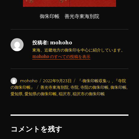
御朱印帳 善光寺東海別院
投稿者:
mohoho
東海、近畿地方の御朱印を中心に紹介しています。
mohoho のすべての投稿を表示
投
投
カ
mohoho
2022年9月23日
『‐御朱印帳収集‐』
,
『寺院
稿
稿
テ
タ
の御朱印帳』
善光寺東海別院
,
寺院
,
寺院の御朱印帳
,
御朱印帳
,
者
日:
ゴ
グ
愛知県
,
愛知県の御朱印帳
,
稲沢市
,
稲沢市の御朱印帳
リ
ー
コメントを残す