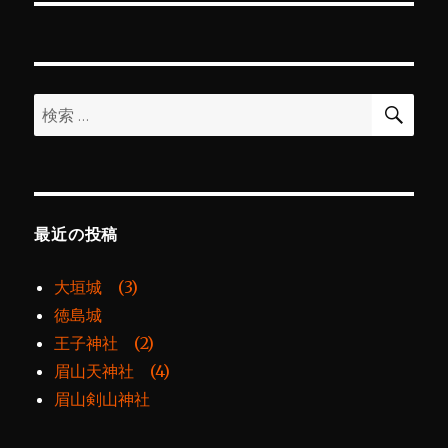
投
シ
稿:
ョ
検
検
索
ン
索:
最近の投稿
大垣城 (3)
徳島城
王子神社 (2)
眉山天神社 (4)
眉山剣山神社