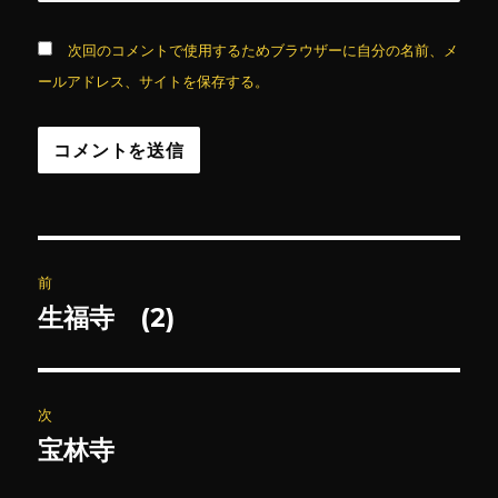
次回のコメントで使用するためブラウザーに自分の名前、メ
ールアドレス、サイトを保存する。
投
前
稿
生福寺 (2)
前
の
ナ
投
ビ
稿:
次
ゲ
宝林寺
次
の
ー