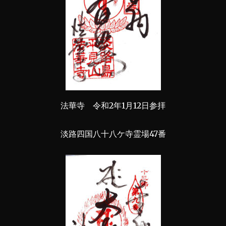
法華寺 令和2年1月12日参拝
淡路四国八十八ケ寺霊場47番