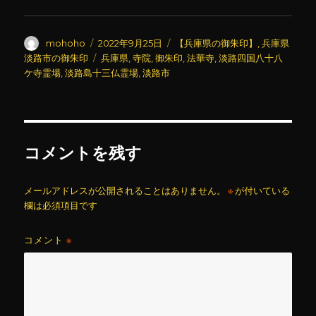
投
投
カ
mohoho
2022年9月25日
【兵庫県の御朱印】
,
兵庫県
稿
稿
テ
タ
淡路市の御朱印
兵庫県
,
寺院
,
御朱印
,
法華寺
,
淡路四国八十八
者
日:
ゴ
グ
ケ寺霊場
,
淡路島十三仏霊場
,
淡路市
リ
ー
コメントを残す
メールアドレスが公開されることはありません。
※
が付いている
欄は必須項目です
コメント
※