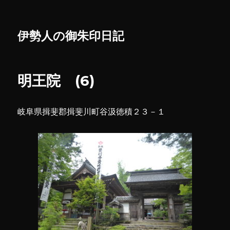
伊勢人の御朱印日記
明王院 (6)
岐阜県揖斐郡揖斐川町谷汲徳積２３－１