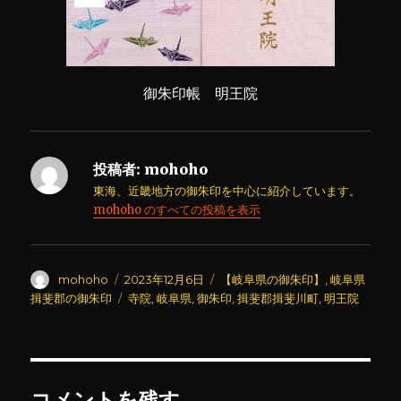
御朱印帳 明王院
投稿者:
mohoho
東海、近畿地方の御朱印を中心に紹介しています。
mohoho のすべての投稿を表示
投
投
カ
mohoho
2023年12月6日
【岐阜県の御朱印】
,
岐阜県
稿
稿
テ
タ
揖斐郡の御朱印
寺院
,
岐阜県
,
御朱印
,
揖斐郡揖斐川町
,
明王院
者
日:
ゴ
グ
リ
ー
コメントを残す