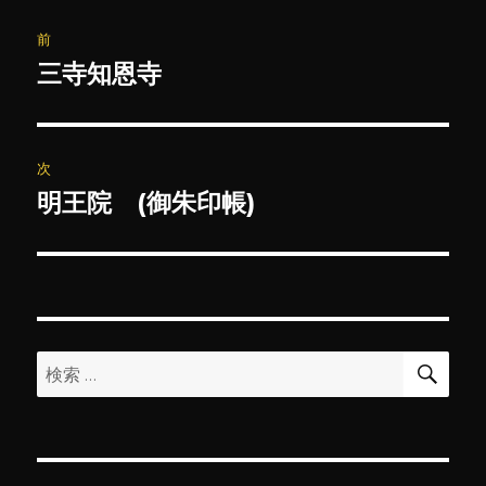
投
前
稿
三寺知恩寺
前
の
ナ
投
ビ
稿:
次
ゲ
明王院 (御朱印帳)
次
の
ー
投
シ
稿:
ョ
検
検
索
ン
索: