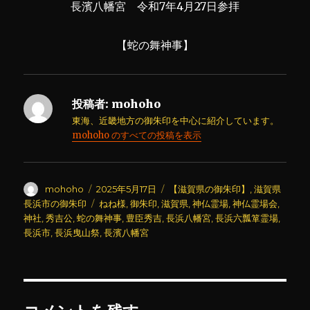
長濱八幡宮 令和7年4月27日参拝
【蛇の舞神事】
投稿者:
mohoho
東海、近畿地方の御朱印を中心に紹介しています。
mohoho のすべての投稿を表示
投
投
カ
mohoho
2025年5月17日
【滋賀県の御朱印】
,
滋賀県
稿
稿
テ
タ
長浜市の御朱印
ねね様
,
御朱印
,
滋賀県
,
神仏霊場
,
神仏霊場会
,
者
日:
ゴ
グ
神社
,
秀吉公
,
蛇の舞神事
,
豊臣秀吉
,
長浜八幡宮
,
長浜六瓢箪霊場
,
リ
長浜市
,
長浜曳山祭
,
長濱八幡宮
ー