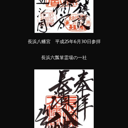
長浜八幡宮 平成25年6月30日参拝
長浜六瓢箪霊場の一社