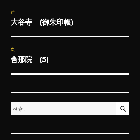
投
前
稿
大谷寺 (御朱印帳)
前
の
ナ
投
ビ
稿:
次
ゲ
舎那院 (5)
次
の
ー
投
シ
稿:
ョ
検
検
索
ン
索: