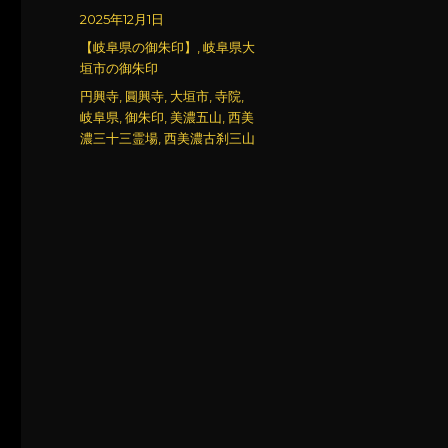
稿
投
2025年12月1日
者
稿
カ
【岐阜県の御朱印】
,
岐阜県大
日:
テ
垣市の御朱印
ゴ
タ
円興寺
,
圓興寺
,
大垣市
,
寺院
,
リ
グ
岐阜県
,
御朱印
,
美濃五山
,
西美
ー
濃三十三霊場
,
西美濃古刹三山