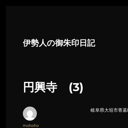
伊勢人の御朱印日記
円興寺 (3)
岐阜県大垣市青墓
投
mohoho