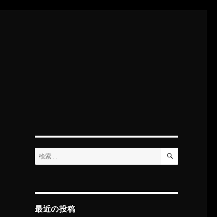
検
検
索
索:
最近の投稿