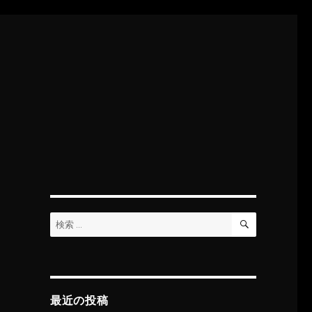
検
検
索
索:
最近の投稿