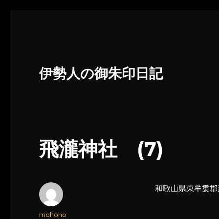
伊勢人の御朱印日記
飛瀧神社 (7)
和歌山県東牟婁郡
投
mohoho