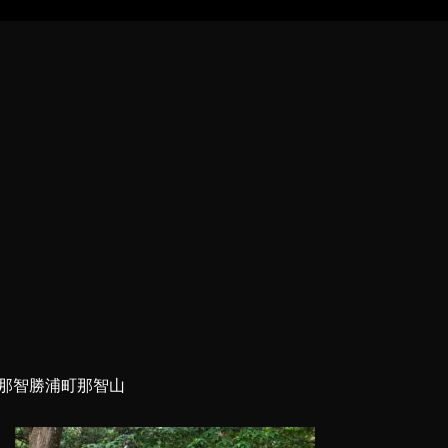
那智勝浦町那智山