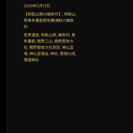
稿
投
2026年2月13日
者
稿
カ
【和歌山県の御朱印】
,
和歌山
日:
テ
県東牟婁郡那智勝浦町の御朱
ゴ
印
リ
タ
世界遺産
,
和歌山県
,
御朱印
,
東
ー
グ
牟婁郡
,
熊野三山
,
熊野那智大
社
,
熊野那智大社別宮
,
神仏霊
場
,
神仏霊場会
,
神社
,
那智の滝
,
飛瀧神社