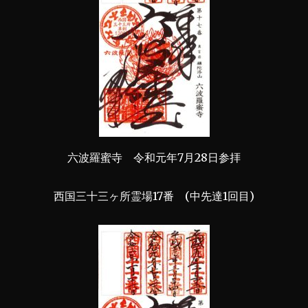
六波羅蜜寺 令和元年7月28日参拝
西国三十三ヶ所霊場17番 (中先達1回目)