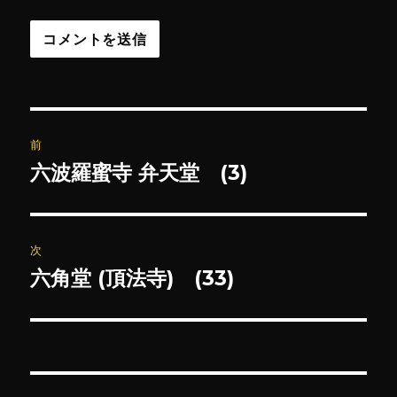
投
前
稿
六波羅蜜寺 弁天堂 (3)
前
の
ナ
投
ビ
稿:
次
ゲ
六角堂 (頂法寺) (33)
次
の
ー
投
シ
稿:
ョ