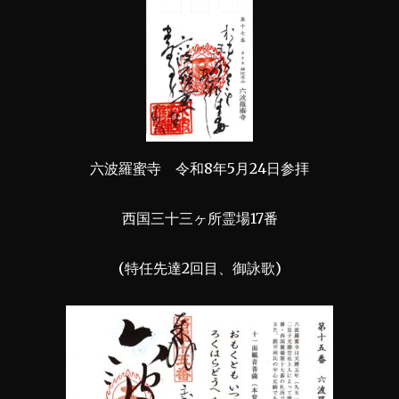
六波羅蜜寺 令和8年5月24日参拝
西国三十三ヶ所霊場17番
(特任先達2回目、御詠歌)