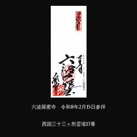
六波羅蜜寺 令和8年2月15日参拝
西国三十三ヶ所霊場17番