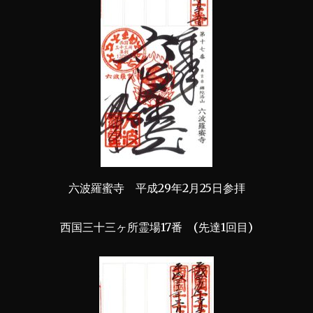
六波羅蜜寺 平成29年2月25日参拝
西国三十三ヶ所霊場17番 (先達1回目)