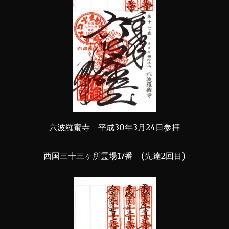
六波羅蜜寺 平成30年3月24日参拝
西国三十三ヶ所霊場17番 (先達2回目)