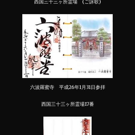
西国三十三ヶ所霊場 (ご詠歌)
六波羅蜜寺 平成26年1月31日参拝
西国三十三ヶ所霊場17番