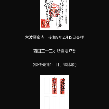
六波羅蜜寺 令和8年2月15日参拝
西国三十三ヶ所霊場17番
(特任先達1回目、御詠歌)