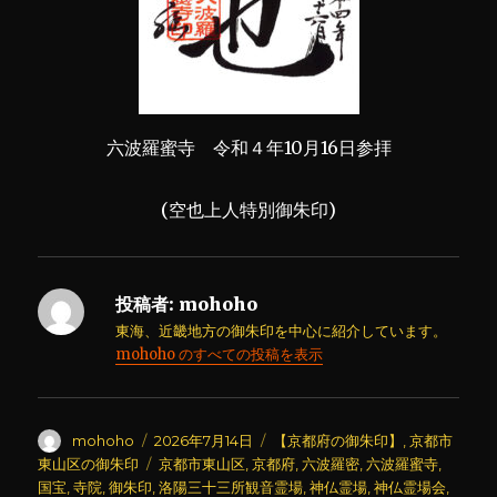
六波羅蜜寺 令和４年10月16日参拝
(空也上人特別御朱印)
投稿者:
mohoho
東海、近畿地方の御朱印を中心に紹介しています。
mohoho のすべての投稿を表示
投
投
カ
mohoho
2026年7月14日
【京都府の御朱印】
,
京都市
稿
稿
テ
タ
東山区の御朱印
京都市東山区
,
京都府
,
六波羅密
,
六波羅蜜寺
,
者
日:
ゴ
グ
国宝
,
寺院
,
御朱印
,
洛陽三十三所観音霊場
,
神仏霊場
,
神仏霊場会
,