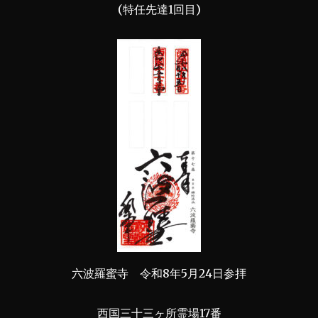
(特任先達1回目)
六波羅蜜寺 令和8年5月24日参拝
西国三十三ヶ所霊場17番