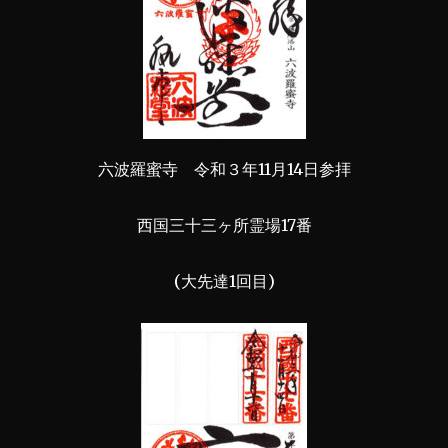
六波羅蜜寺 令和３年11月14日参拝
西国三十三ヶ所霊場17番
(大先達1回目)