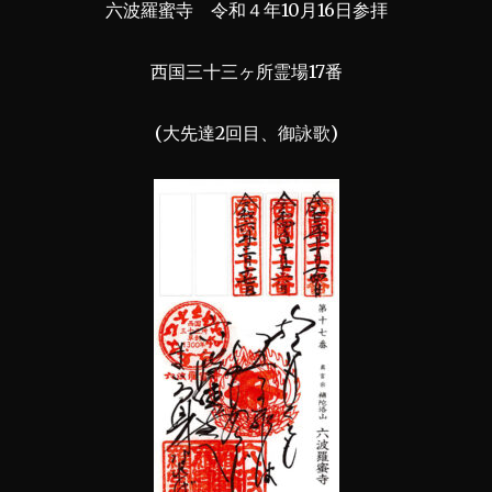
六波羅蜜寺 令和４年10月16日参拝
西国三十三ヶ所霊場17番
(大先達2回目、御詠歌)