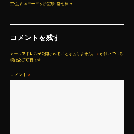
リ
空也
,
西国三十三ヶ所霊場
,
都七福神
ー
コメントを残す
メールアドレスが公開されることはありません。
※
が付いている
欄は必須項目です
コメント
※