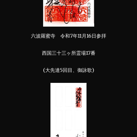
六波羅蜜寺 令和7年11月16日参拝
西国三十三ヶ所霊場17番
(大先達5回目、御詠歌)