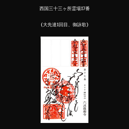
西国三十三ヶ所霊場17番
(大先達1回目、御詠歌)