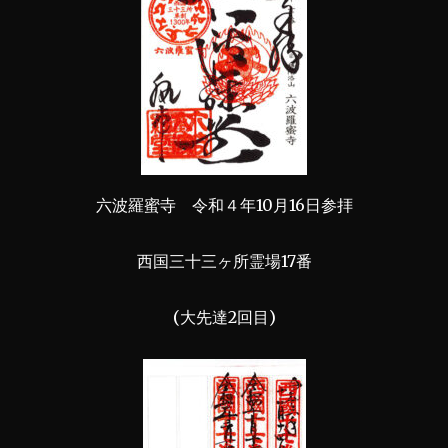
六波羅蜜寺 令和４年10月16日参拝
西国三十三ヶ所霊場17番
(大先達2回目)