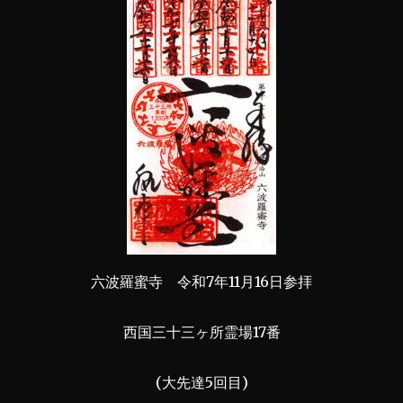
六波羅蜜寺 令和7年11月16日参拝
西国三十三ヶ所霊場17番
(大先達5回目)