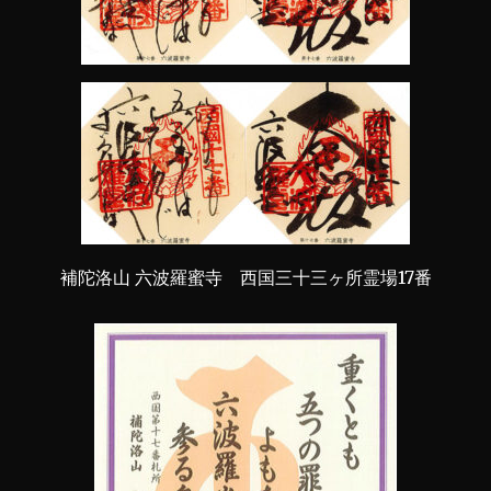
補陀洛山 六波羅蜜寺 西国三十三ヶ所霊場17番