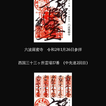
六波羅蜜寺 令和2年1月26日参拝
西国三十三ヶ所霊場17番 (中先達2回目)