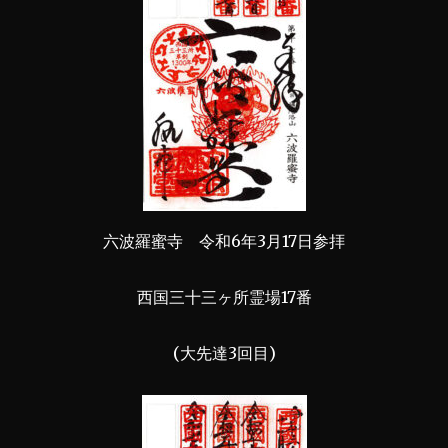
六波羅蜜寺 令和6年3月17日参拝
西国三十三ヶ所霊場17番
(大先達3回目)