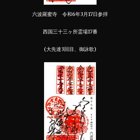
六波羅蜜寺 令和6年3月17日参拝
西国三十三ヶ所霊場17番
(大先達3回目、御詠歌)