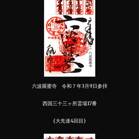
六波羅蜜寺 令和７年3月9日参拝
西国三十三ヶ所霊場17番
(大先達4回目)