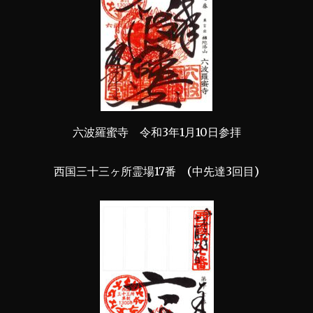
六波羅蜜寺 令和3年1月10日参拝
西国三十三ヶ所霊場17番 (中先達3回目)