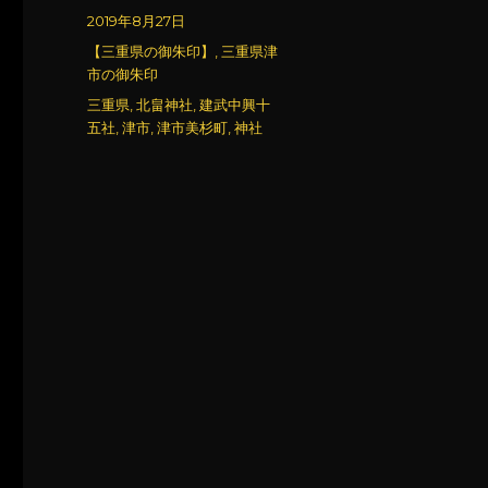
稿
投
2019年8月27日
者
稿
カ
【三重県の御朱印】
,
三重県津
日:
テ
市の御朱印
ゴ
タ
三重県
,
北畠神社
,
建武中興十
リ
グ
五社
,
津市
,
津市美杉町
,
神社
ー