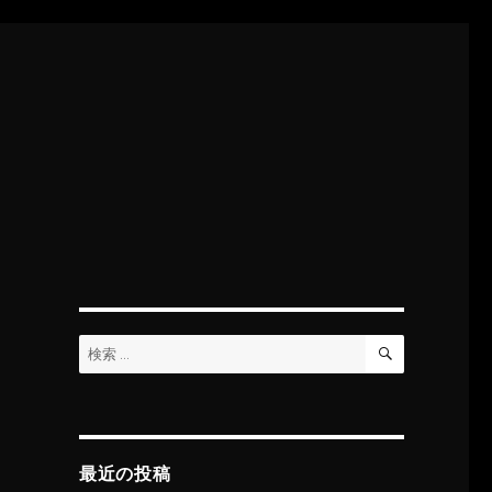
検
検
索
索:
最近の投稿