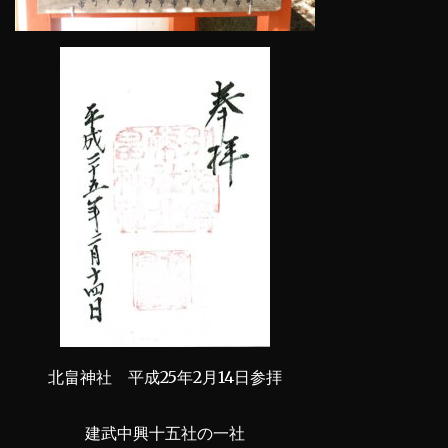
北畠神社 平成25年2月14日参拝
建武中興十五社の一社