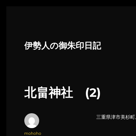
伊勢人の御朱印日記
北畠神社 (2)
三重県津市美杉町上
投
mohoho