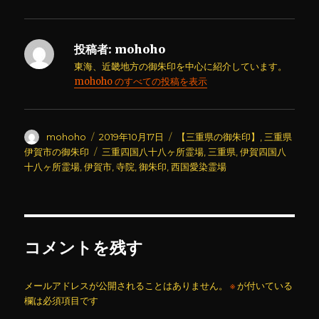
投稿者:
mohoho
東海、近畿地方の御朱印を中心に紹介しています。
mohoho のすべての投稿を表示
投
投
カ
mohoho
2019年10月17日
【三重県の御朱印】
,
三重県
稿
稿
テ
タ
伊賀市の御朱印
三重四国八十八ヶ所霊場
,
三重県
,
伊賀四国八
者
日:
ゴ
グ
十八ヶ所霊場
,
伊賀市
,
寺院
,
御朱印
,
西国愛染霊場
リ
ー
コメントを残す
メールアドレスが公開されることはありません。
※
が付いている
欄は必須項目です