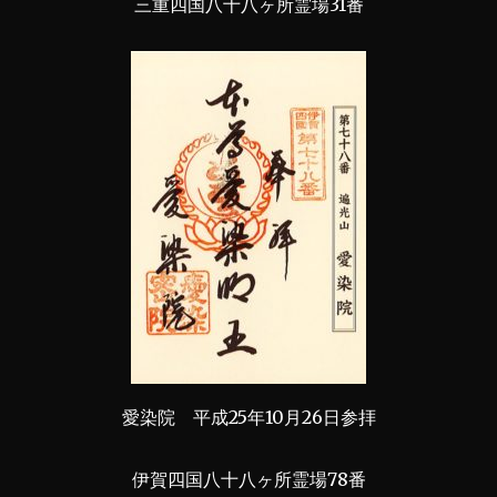
三重四国八十八ヶ所霊場31番
愛染院 平成25年10月26日参拝
伊賀四国八十八ヶ所霊場78番