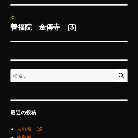
ナ
投
ビ
稿:
次
ゲ
善福院 金傳寺 (3)
次
の
ー
投
シ
稿:
ョ
検
検
索
ン
索:
最近の投稿
大垣城 (3)
徳島城