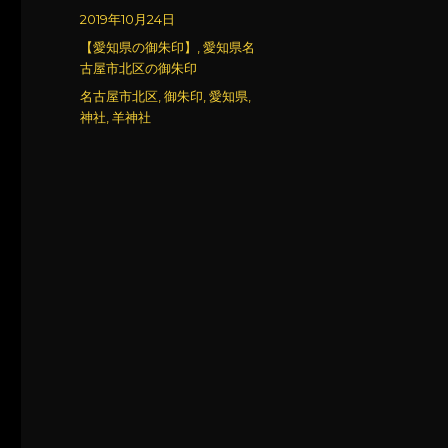
稿
投
2019年10月24日
者
稿
カ
【愛知県の御朱印】
,
愛知県名
日:
テ
古屋市北区の御朱印
ゴ
タ
名古屋市北区
,
御朱印
,
愛知県
,
リ
グ
神社
,
羊神社
ー