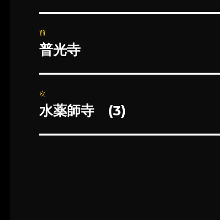
投
前
稿
普光寺
前
の
ナ
投
ビ
稿:
次
ゲ
水薬師寺 (3)
次
の
ー
投
シ
稿:
ョ
ン