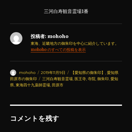
三河白寿観音霊場1番
投稿者:
mohoho
東海、近畿地方の御朱印を中心に紹介しています。
mohoho のすべての投稿を表示
投
投
カ
mohoho
2019年11月9日
【愛知県の御朱印】
,
愛知県
稿
稿
テ
タ
田原市の御朱印
三河白寿観音霊場
,
医王寺
,
寺院
,
御朱印
,
愛知
者
日:
ゴ
グ
県
,
東海四十九薬師霊場
,
田原市
リ
ー
コメントを残す