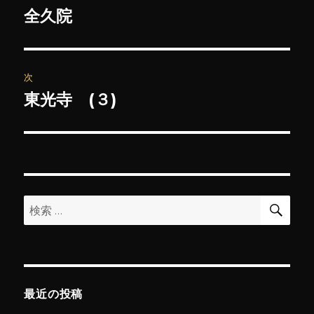
稿
全久院
前
の
ナ
投
ビ
稿:
次
ゲ
東光寺 (３)
次
の
ー
投
シ
稿:
ョ
検
検
索
ン
索:
最近の投稿