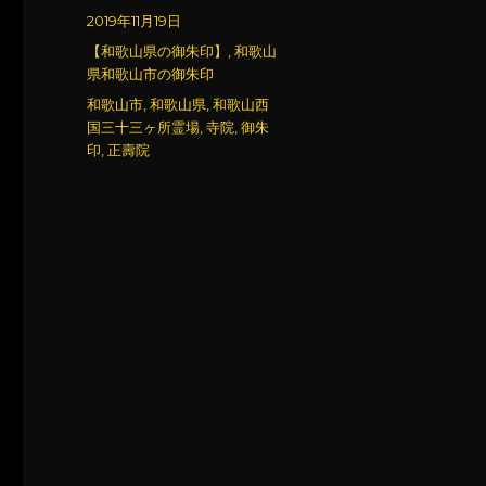
稿
投
2019年11月19日
者
稿
カ
【和歌山県の御朱印】
,
和歌山
日:
テ
県和歌山市の御朱印
ゴ
タ
和歌山市
,
和歌山県
,
和歌山西
リ
グ
国三十三ヶ所霊場
,
寺院
,
御朱
ー
印
,
正壽院