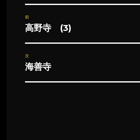
投
前
稿
高野寺 (3)
前
の
ナ
投
ビ
稿:
次
ゲ
海善寺
次
の
ー
投
シ
稿:
ョ
ン