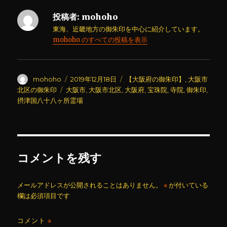
投稿者:
mohoho
東海、近畿地方の御朱印を中心に紹介しています。
mohoho のすべての投稿を表示
投
投
カ
mohoho
2019年12月18日
【大阪府の御朱印】
,
大阪市
稿
稿
テ
タ
北区の御朱印
大阪市
,
大阪市北区
,
大阪府
,
宝珠院
,
寺院
,
御朱印
,
者
日:
ゴ
グ
摂津国八十八ヶ所霊場
リ
ー
コメントを残す
メールアドレスが公開されることはありません。
※
が付いている
欄は必須項目です
コメント
※