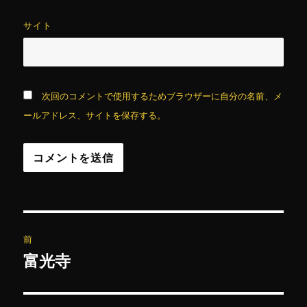
サイト
次回のコメントで使用するためブラウザーに自分の名前、メ
ールアドレス、サイトを保存する。
投
前
稿
富光寺
前
の
ナ
投