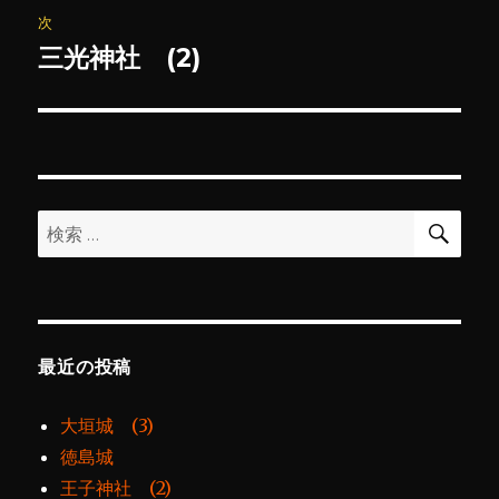
ビ
稿:
次
ゲ
三光神社 (2)
次
の
ー
投
シ
稿:
ョ
検
検
索
ン
索:
最近の投稿
大垣城 (3)
徳島城
王子神社 (2)