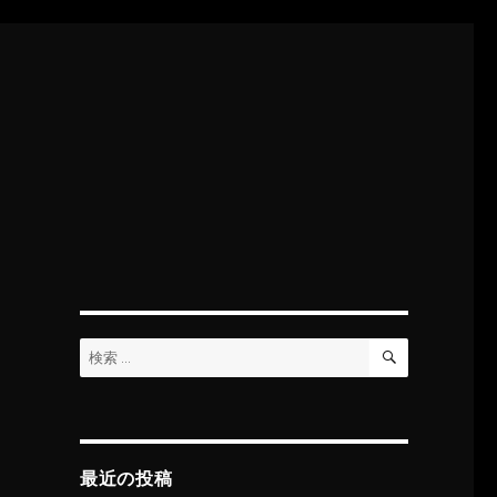
検
検
索
索:
最近の投稿