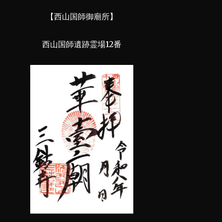
【西山国師御廟所】
西山国師遺跡霊場12番