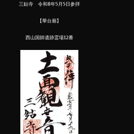
三鈷寺 令和8年5月5日参拝
【華台廟】
西山国師遺跡霊場12番