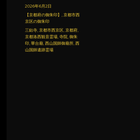
稿
投
2026年6月2日
者
稿
カ
【京都府の御朱印】
,
京都市西
日:
テ
京区の御朱印
ゴ
タ
三鈷寺
,
京都市西京区
,
京都府
,
リ
グ
京都洛西観音霊場
,
寺院
,
御朱
ー
印
,
華台廟
,
西山国師御廟所
,
西
山国師遺跡霊場