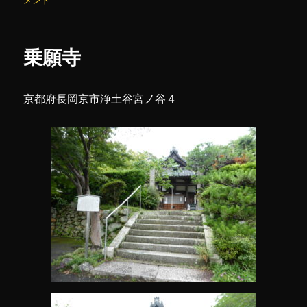
メント
リ
寺
ー
に
乗願寺
京都府長岡京市浄土谷宮ノ谷４