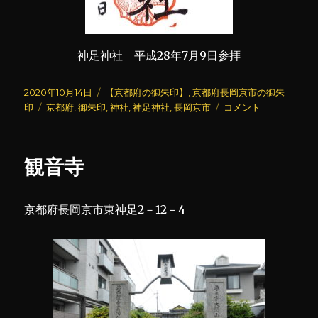
神足神社 平成28年7月9日参拝
投
カ
2020年10月14日
【京都府の御朱印】
,
京都府長岡京市の御朱
稿
タ
テ
神
印
京都府
,
御朱印
,
神社
,
神足神社
,
長岡京市
コメント
日:
グ
ゴ
足
リ
神
ー
社
観音寺
に
京都府長岡京市東神足2－12－4