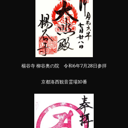
楊谷寺 柳谷奥の院 令和6年7月28日参拝
京都洛西観音霊場10番