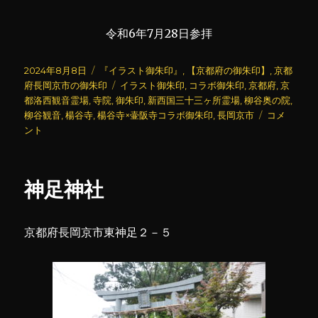
令和6年7月28日参拝
投
カ
2024年8月8日
『イラスト御朱印』
,
【京都府の御朱印】
,
京都
稿
テ
タ
府長岡京市の御朱印
イラスト御朱印
,
コラボ御朱印
,
京都府
,
京
日:
ゴ
グ
都洛西観音霊場
,
寺院
,
御朱印
,
新西国三十三ヶ所霊場
,
柳谷奥の院
,
リ
楊
柳谷観音
,
楊谷寺
,
楊谷寺×壷阪寺コラボ御朱印
,
長岡京市
コメ
ー
谷
ント
寺
(柳
谷
神足神社
観
音)
(8)
京都府長岡京市東神足２－５
に