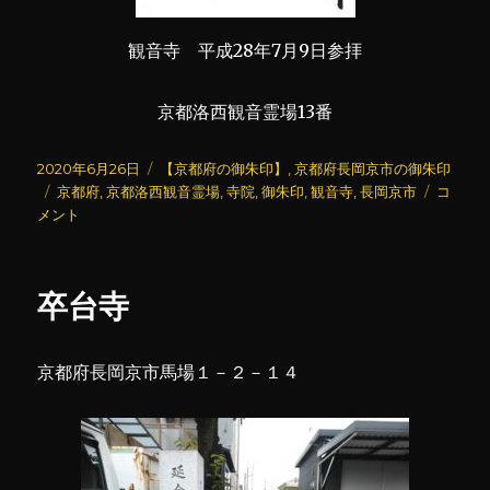
観音寺 平成28年7月9日参拝
京都洛西観音霊場13番
投
カ
2020年6月26日
【京都府の御朱印】
,
京都府長岡京市の御朱印
稿
タ
テ
観
京都府
,
京都洛西観音霊場
,
寺院
,
御朱印
,
観音寺
,
長岡京市
コ
日:
グ
ゴ
音
メント
リ
寺
ー
に
卒台寺
京都府長岡京市馬場１－２－１４