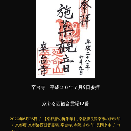
卒台寺 平成２６年７月9日参拝
京都洛西観音霊場12番
投
カ
2020年6月26日
【京都府の御朱印】
,
京都府長岡京市の御朱印
稿
タ
テ
卒
京都府
,
京都洛西観音霊場
,
卒台寺
,
寺院
,
御朱印
,
長岡京市
コ
日:
グ
ゴ
台