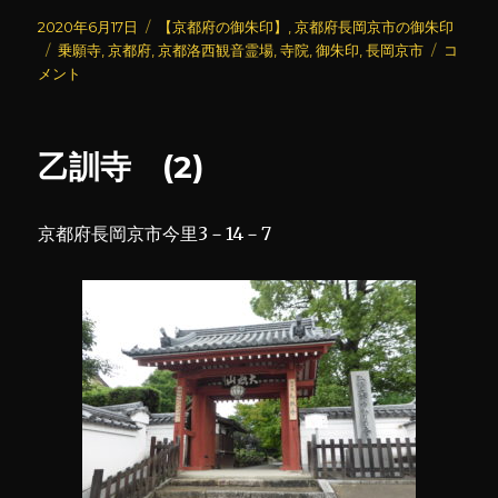
投
カ
2020年6月17日
【京都府の御朱印】
,
京都府長岡京市の御朱印
稿
タ
テ
乗
乗願寺
,
京都府
,
京都洛西観音霊場
,
寺院
,
御朱印
,
長岡京市
コ
日:
グ
ゴ
願
メント
リ
寺
ー
に
乙訓寺 (2)
京都府長岡京市今里3－14－7