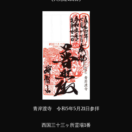
青岸渡寺 令和5年5月21日参拝
西国三十三ヶ所霊場1番