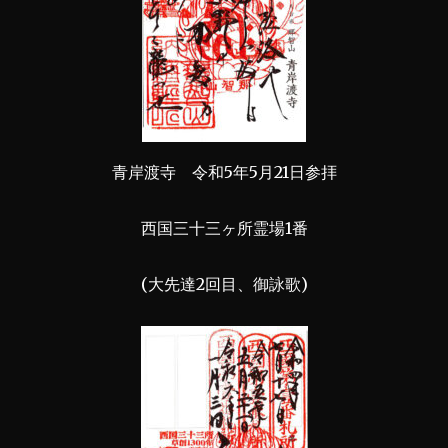
青岸渡寺 令和5年5月21日参拝
西国三十三ヶ所霊場1番
(大先達2回目、御詠歌)