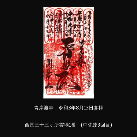
青岸渡寺 令和3年8月13日参拝
西国三十三ヶ所霊場1番 (中先達3回目)