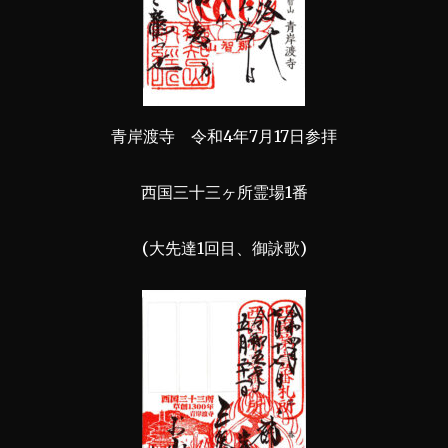
青岸渡寺 令和4年7月17日参拝
西国三十三ヶ所霊場1番
(大先達1回目、御詠歌)