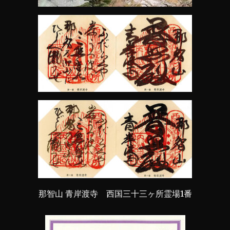
那智山 青岸渡寺 西国三十三ヶ所霊場1番