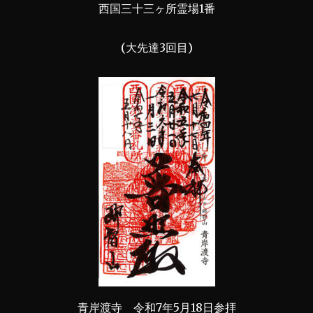
西国三十三ヶ所霊場1番
(大先達3回目)
青岸渡寺 令和7年5月18日参拝