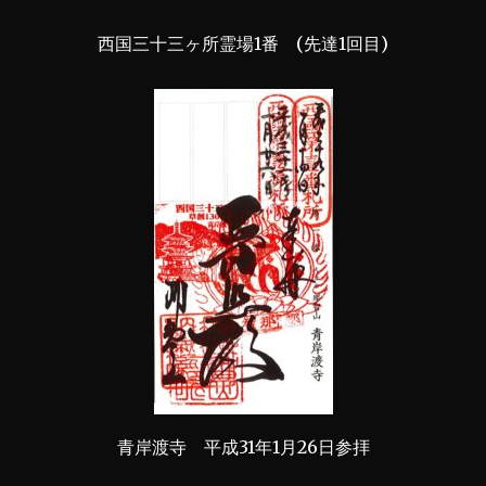
西国三十三ヶ所霊場1番 (先達1回目)
青岸渡寺 平成31年1月26日参拝