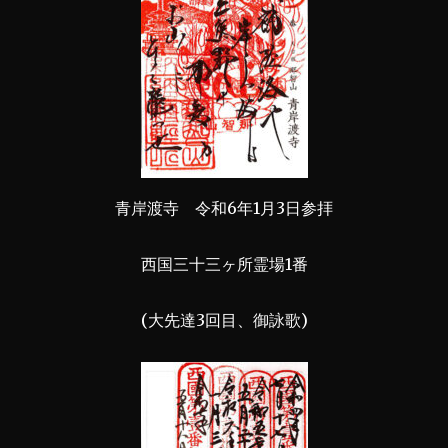
青岸渡寺 令和6年1月3日参拝
西国三十三ヶ所霊場1番
(大先達3回目、御詠歌)