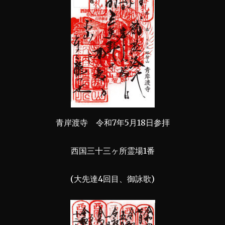
青岸渡寺 令和7年5月18日参拝
西国三十三ヶ所霊場1番
(大先達4回目、御詠歌)