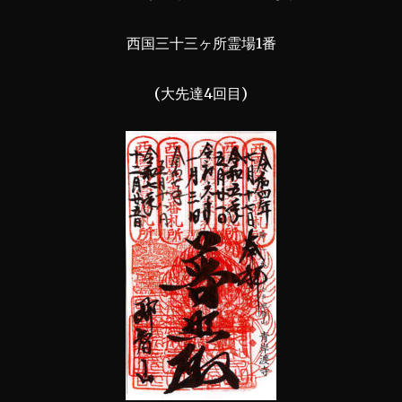
西国三十三ヶ所霊場1番
(大先達4回目)