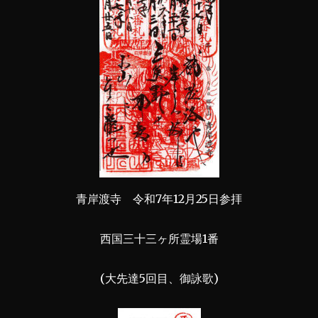
青岸渡寺 令和7年12月25日参拝
西国三十三ヶ所霊場1番
(大先達5回目、御詠歌)