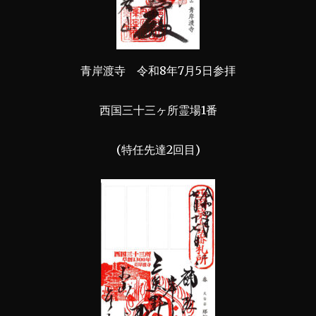
青岸渡寺 令和8年7月5日参拝
西国三十三ヶ所霊場1番
(特任先達2回目)