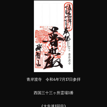
青岸渡寺 令和4年7月17日参拝
西国三十三ヶ所霊場1番
(大先達1回目)