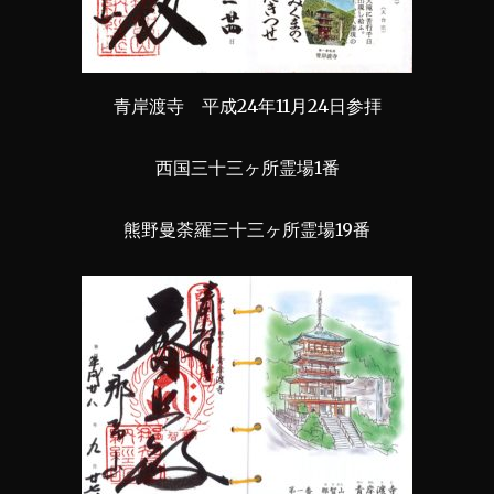
青岸渡寺 平成24年11月24日参拝
西国三十三ヶ所霊場1番
熊野曼荼羅三十三ヶ所霊場19番