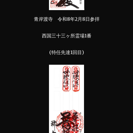
青岸渡寺 令和8年2月8日参拝
西国三十三ヶ所霊場1番
(特任先達1回目)