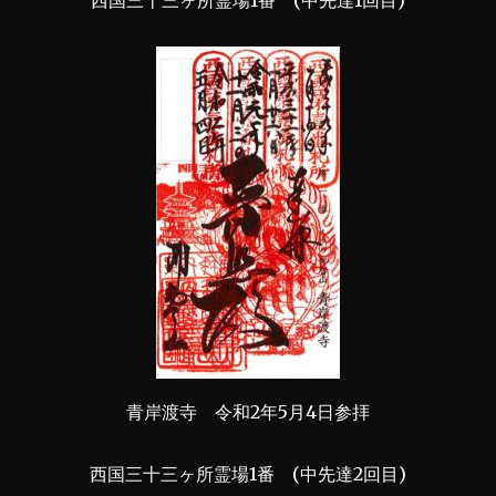
西国三十三ヶ所霊場1番 (中先達1回目)
青岸渡寺 令和2年5月4日参拝
西国三十三ヶ所霊場1番 (中先達2回目)