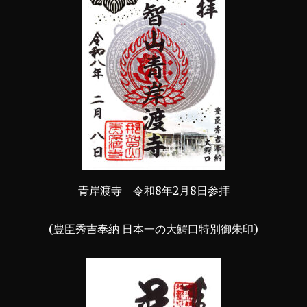
青岸渡寺 令和8年2月8日参拝
(豊臣秀吉奉納 日本一の大鰐口特別御朱印)