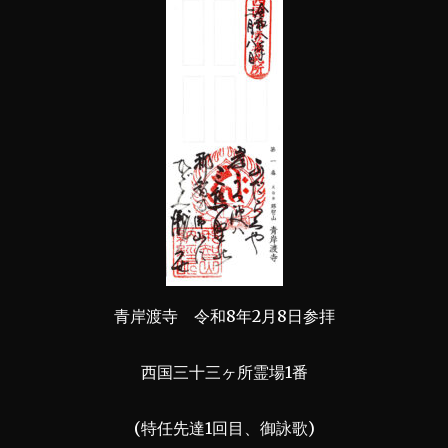
青岸渡寺 令和8年2月8日参拝
西国三十三ヶ所霊場1番
(特任先達1回目、御詠歌)