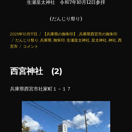
生瀬皇太神社 令和7年10月12日参拝
(だんじり祭り)
投
カ
2025年10月17日
【兵庫県の御朱印】
,
兵庫県西宮市の御朱印
稿
タ
テ
だんじり祭り
,
兵庫県
,
御朱印
,
生瀬皇太神社
,
皇太神社
,
神社
,
西
日:
グ
生
ゴ
宮市
コメント
瀬
リ
皇
ー
太
西宮神社 (2)
神
社
に
兵庫県西宮市社家町１－１７