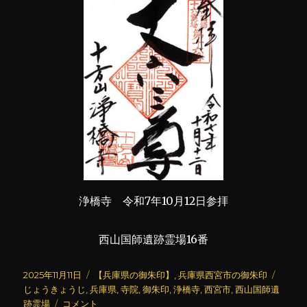
浄橋寺 令和7年10月12日参拝
西山国師遺跡霊場16番
投
カ
タ
2025年11月11日
【兵庫県の御朱印】
,
兵庫県西宮市の御朱印
稿
テ
グ
じょうきょうじ
,
兵庫県
,
寺院
,
御朱印
,
浄橋寺
,
西宮市
,
西山国師遺
日:
浄
ゴ
跡霊場
コメント