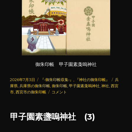
御朱印帳 甲子園素戔嗚神社
投
カ
タ
2026年7月3日
『‐御朱印帳収集‐』
,
『神社の御朱印帳』
兵
稿
テ
グ
庫県
,
兵庫県の御朱印帳
,
御朱印帳
,
甲子園素戔嗚神社
,
神社
,
西宮
日:
ゴ
甲
市
,
西宮市の御朱印帳
コメント
リ
子
ー
園
素
甲子園素盞嗚神社 (3)
戔
嗚
神