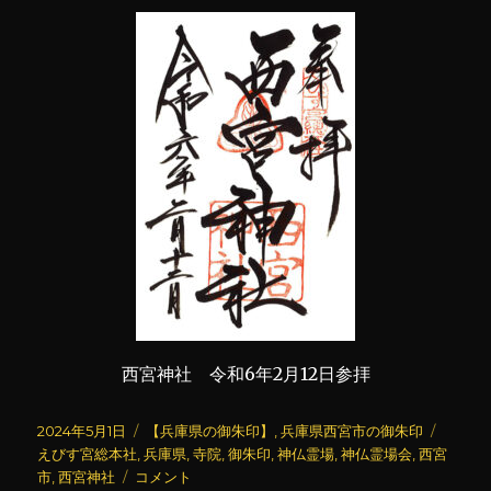
西宮神社 令和6年2月12日参拝
投
カ
タ
2024年5月1日
【兵庫県の御朱印】
,
兵庫県西宮市の御朱印
稿
テ
グ
えびす宮総本社
,
兵庫県
,
寺院
,
御朱印
,
神仏霊場
,
神仏霊場会
,
西宮
日:
西
ゴ
市
,
西宮神社
コメント