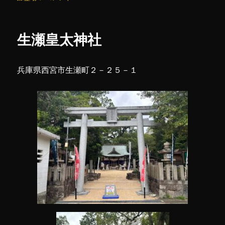
橋
リ
寺
ー
(じ
生瀬皇太神社
ょ
う
き
兵庫県西宮市生瀬町２－２５－１
ょ
う
じ)
に