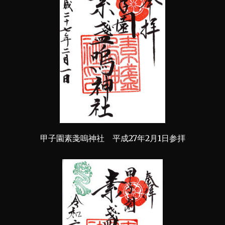
甲子園素戔嗚神社 平成27年2月1日参拝