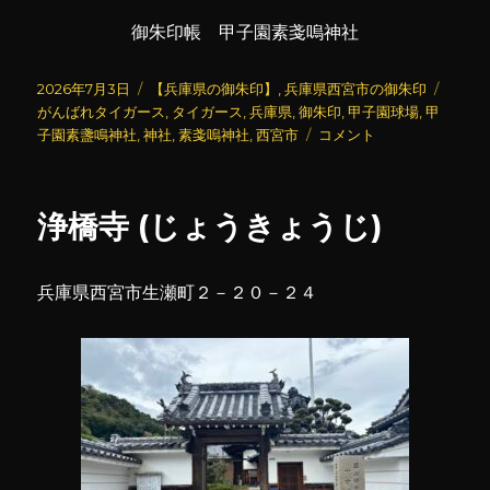
御朱印帳 甲子園素戔嗚神社
投
カ
タ
2026年7月3日
【兵庫県の御朱印】
,
兵庫県西宮市の御朱印
稿
テ
グ
がんばれタイガース
,
タイガース
,
兵庫県
,
御朱印
,
甲子園球場
,
甲
日:
ゴ
甲
子園素盞鳴神社
,
神社
,
素戔嗚神社
,
西宮市
コメント
リ
子
ー
園
素
浄橋寺 (じょうきょうじ)
盞
嗚
神
兵庫県西宮市生瀬町２－２０－２４
社
(3)
に