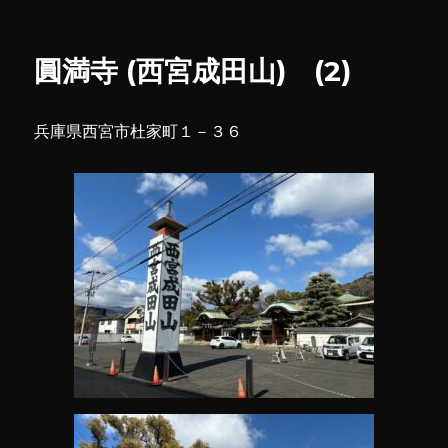
宮
リ
神
ー
社
圓満寺 (西宮成田山) (2)
(2)
に
兵庫県西宮市杜家町１－３６