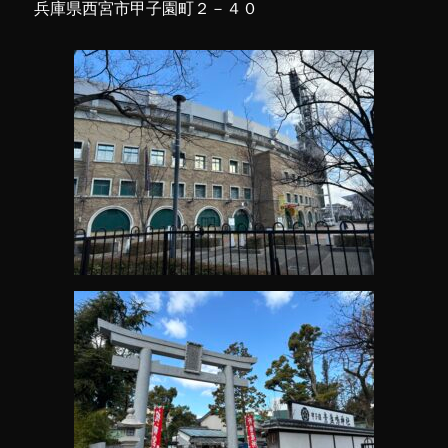
兵庫県西宮市甲子園町２－４０
社
(御
朱
印
帳)
に