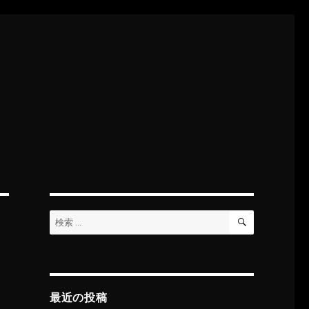
検
検
索
索:
最近の投稿