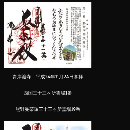
青岸渡寺 平成24年11月24日参拝
西国三十三ヶ所霊場1番
熊野曼荼羅三十三ヶ所霊場19番