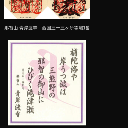
那智山 青岸渡寺 西国三十三ヶ所霊場1番