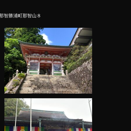
那智勝浦町那智山８