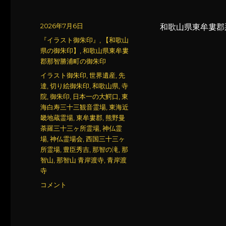
投
2026年7月6日
和歌山県東牟婁郡
稿
カ
『イラスト御朱印』
,
【和歌山
日:
テ
県の御朱印】
,
和歌山県東牟婁
ゴ
郡那智勝浦町の御朱印
リ
タ
イラスト御朱印
,
世界遺産
,
先
ー
グ
達
,
切り絵御朱印
,
和歌山県
,
寺
院
,
御朱印
,
日本一の大鰐口
,
東
海白寿三十三観音霊場
,
東海近
畿地蔵霊場
,
東牟婁郡
,
熊野曼
荼羅三十三ヶ所霊場
,
神仏霊
場
,
神仏霊場会
,
西国三十三ヶ
所霊場
,
豊臣秀吉
,
那智の滝
,
那
智山
,
那智山 青岸渡寺
,
青岸渡
寺
青
コメント
岸
渡
寺